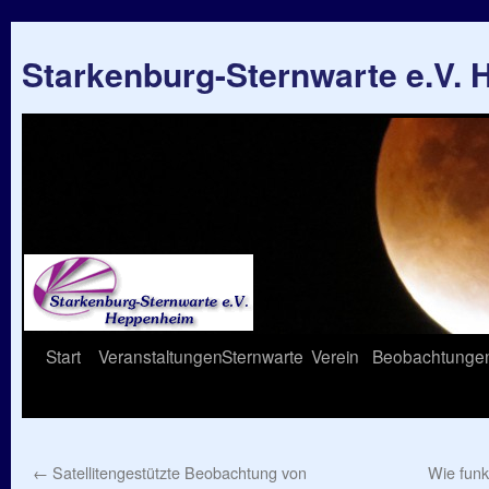
Starkenburg-Sternwarte e.V.
Springe
Start
Veranstaltungen
Sternwarte
Verein
Beobachtunge
zum
Inhalt
←
Satellitengestützte Beobachtung von
Wie funk