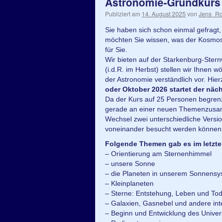
Astronomie-Grundkurs
Publiziert am
14. August 2025
von
Jens_Ro
Sie haben sich schon einmal gefragt
möchten Sie wissen, was der Kosmos
für Sie.
Wir bieten auf der Starkenburg-Ster
(i.d.R. im Herbst) stellen wir Ihnen 
der Astronomie verständlich vor. Hie
oder Oktober 2026 startet der näc
Da der Kurs auf 25 Personen begrenz
gerade an einer neuen Themenzusamm
Wechsel zwei unterschiedliche Vers
voneinander besucht werden können
Folgende Themen gab es im letzte
– Orientierung am Sternenhimmel
– unsere Sonne
– die Planeten in unserem Sonnens
– Kleinplaneten
– Sterne: Entstehung, Leben und To
– Galaxien, Gasnebel und andere in
– Beginn und Entwicklung des Unive