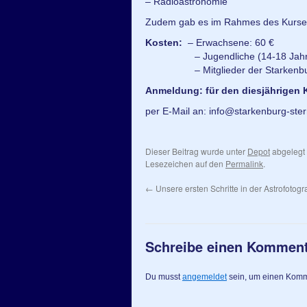
– Radioastronomie
Zudem gab es im Rahmes des Kurse
Kosten:
– Erwachsene: 60 €
– Jugendliche (14-18 Jahre)
– Mitglieder der Starkenburg-S
Anmeldung: für den diesjährigen 
per E-Mail an: info@starkenburg-ste
Dieser Beitrag wurde unter
Depot
abgelegt
Lesezeichen auf den
Permalink
.
←
Unsere ersten Schritte in der Astrofotogra
Schreibe einen Kommen
Du musst
angemeldet
sein, um einen Kom