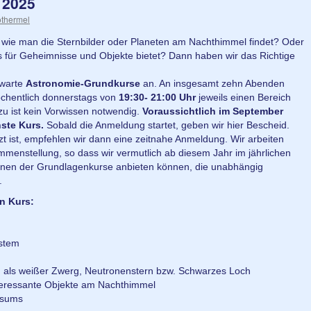
 2025
thermel
, wie man die Sternbilder oder Planeten am Nachthimmel findet? Oder
 für Geheimnisse und Objekte bietet? Dann haben wir das Richtige
nwarte
Astronomie-Grundkurse
an. An insgesamt zehn Abenden
wöchentlich donnerstags von
19:30- 21:00 Uhr
jeweils einen Bereich
rzu ist kein Vorwissen notwendig.
Voraussichtlich im September
hste Kurs.
Sobald die Anmeldung startet, geben wir hier Bescheid.
t ist, empfehlen wir dann eine zeitnahe Anmeldung. Wir arbeiten
enstellung, so dass wir vermutlich ab diesem Jahr im jährlichen
ionen der Grundlagenkurse anbieten können, die unabhängig
.
n Kurs:
ystem
d als weißer Zwerg, Neutronenstern bzw. Schwarzes Loch
teressante Objekte am Nachthimmel
rsums