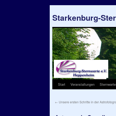
Starkenburg-Ste
Start
Veranstaltungen
Sternwarte
Springe
zum
←
Unsere ersten Schritte in der Astrofotogra
Inhalt