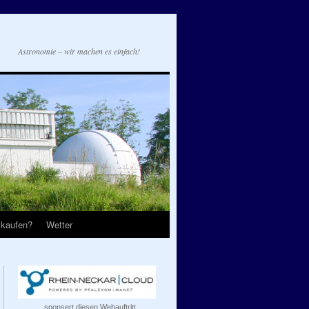
Astronomie – wir machen es einfach!
 kaufen?
Wetter
...sponsert diesen Webauftritt