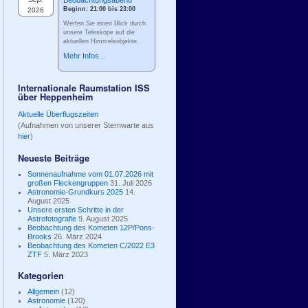
Beobachtungsabend
Beginn: 21:00 bis 23:00
2026
Werfen Sie einen Blick durch
unsere Teleskope auf die
aktuellen Himmelsobjekte.
Mehr Infos...
Internationale Raumstation ISS
über Heppenheim
Aktuelle Überflugszeiten
(Aufnahmen von unserer Sternwarte aus
hier
)
Neueste Beiträge
Sonnenaufnahme vom 01.07.2026 mit
großen Fleckengruppen
31. Juli 2026
Astronomie-Grundkurs 2025
14.
August 2025
Unsere ersten Schritte in der
Astrofotografie
9. August 2025
Beobachtung des Kometen 12P/Pons-
Brooks
26. März 2024
Beobachtung des Kometen C/2022 E3
ZTF
5. März 2023
Kategorien
Allgemein
(12)
Astronomie
(120)