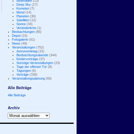
Asteroiden
(13)
Deep Sky
(17)
Kometen
(7)
Mond
(14)
Planeten
(30)
Satelliten
(12)
Sonne
(34)
Veränderliche
(1)
Beobachtungen
(85)
Depot
(15)
Fotogalerie
(61)
News
(49)
Veranstaltungen
(752)
Astronomietag
(15)
Beobachtungsabende
(344)
Kindervorträge
(37)
Sonstige Veranstaltungen
(23)
Tage der offenen Tür
(8)
Tagungen
(6)
Vorträge
(336)
Veranstaltungsplanung
(60)
Alle Beiträge
Alle Beiträge
Archiv
Archiv