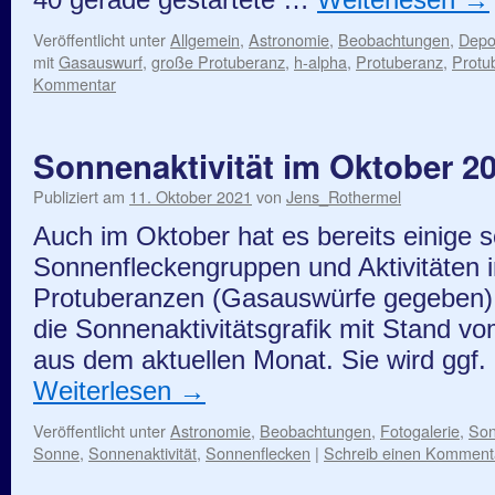
40 gerade gestartete …
Weiterlesen
→
Veröffentlicht unter
Allgemein
,
Astronomie
,
Beobachtungen
,
Depo
mit
Gasauswurf
,
große Protuberanz
,
h-alpha
,
Protuberanz
,
Protu
Kommentar
Sonnenaktivität im Oktober 2
Publiziert am
11. Oktober 2021
von
Jens_Rothermel
Auch im Oktober hat es bereits einige 
Sonnenfleckengruppen und Aktivitäten 
Protuberanzen (Gasauswürfe gegeben). D
die Sonnenaktivitätsgrafik mit Stand vo
aus dem aktuellen Monat. Sie wird ggf
Weiterlesen
→
Veröffentlicht unter
Astronomie
,
Beobachtungen
,
Fotogalerie
,
So
Sonne
,
Sonnenaktivität
,
Sonnenflecken
|
Schreib einen Komment