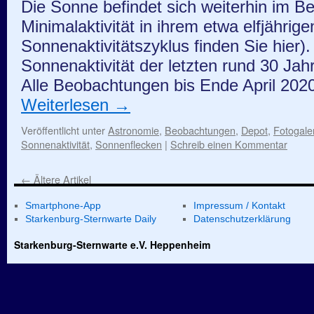
Die Sonne befindet sich weiterhin im Be
Minimalaktivität in ihrem etwa elfjähri
Sonnenaktivitätszyklus finden Sie hier). 
Sonnenaktivität der letzten rund 30 Jah
Alle Beobachtungen bis Ende April 20
Weiterlesen
→
Veröffentlicht unter
Astronomie
,
Beobachtungen
,
Depot
,
Fotogale
Sonnenaktivität
,
Sonnenflecken
|
Schreib einen Kommentar
←
Ältere Artikel
Smartphone-App
Impressum / Kontakt
Starkenburg-Sternwarte Daily
Datenschutzerklärung
Starkenburg-Sternwarte e.V. Heppenheim