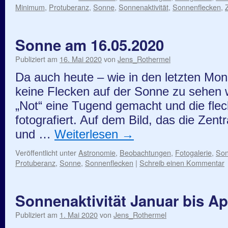
Minimum
,
Protuberanz
,
Sonne
,
Sonnenaktivität
,
Sonnenflecken
,
Sonne am 16.05.2020
Publiziert am
16. Mai 2020
von
Jens_Rothermel
Da auch heute – wie in den letzten Mo
keine Flecken auf der Sonne zu sehen 
„Not“ eine Tugend gemacht und die fle
fotografiert. Auf dem Bild, das die Zen
und …
Weiterlesen
→
Veröffentlicht unter
Astronomie
,
Beobachtungen
,
Fotogalerie
,
So
Protuberanz
,
Sonne
,
Sonnenflecken
|
Schreib einen Kommentar
Sonnenaktivität Januar bis Ap
Publiziert am
1. Mai 2020
von
Jens_Rothermel