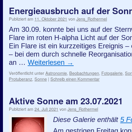
Energieausbruch auf der Son
Publiziert am
11. Oktober 2021
von
Jens_Rothermel
Am 30.09. konnte bei uns auf der Stern
Flare im roten H-alpha Licht auf der S
Ein Flare ist ein kurzzeitiges Ereignis 
– bei dem durch schnelle Reorganisatio
an …
Weiterlesen
→
Veröffentlicht unter
Astronomie
,
Beobachtungen
,
Fotogalerie
,
So
Protuberanz
,
Sonne
|
Schreib einen Kommentar
Aktive Sonne am 23.07.2021
Publiziert am
24. Juli 2021
von
Jens_Rothermel
Diese Galerie enthält
5 F
Am gestrigen Freitag kon