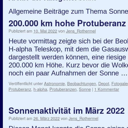
Allgemeine Beiträge zum Thema Sonne
200.000 km hohe Protuberanz
Publiziert am
10. Mai 2022
von
Jens_Rothermel
Heute vormittag zeigte sich bei der B
H-alpha Teleskop, mit dem die Gasaus
dargestellt werden können, eine riesig
200.000 km Höhe. Kurz bevor die Wolk
noch ein paar Aufnahmen der Sonne 
Veröffentlicht unter
Astronomie
,
Beobachtungen
,
Depot
,
Fotogale
Protuberanz
,
h-alpha
,
Protuberanzen
,
Sonne
|
1 Kommentar
Sonnenaktivität im März 2022
Publiziert am
26. März 2022
von
Jens_Rothermel