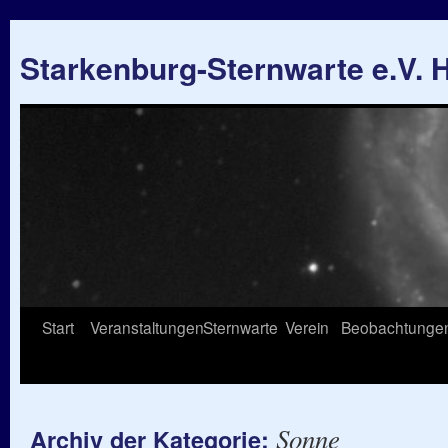
Starkenburg-Sternwarte e.V.
Springe
Start
Veranstaltungen
Sternwarte
Verein
Beobachtunge
zum
Inhalt
Sonne
Archiv der Kategorie: