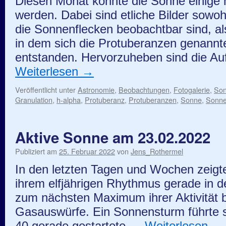
Diesen Monat konnte die Sonne einige
werden. Dabei sind etliche Bilder sowoh
die Sonnenflecken beobachtbar sind, al
in dem sich die Protuberanzen genann
entstanden. Hervorzuheben sind die 
Weiterlesen
→
Veröffentlicht unter
Astronomie
,
Beobachtungen
,
Fotogalerie
,
So
Granulation
,
h-alpha
,
Protuberanz
,
Protuberanzen
,
Sonne
,
Sonne
Aktive Sonne am 23.02.2022
Publiziert am
25. Februar 2022
von
Jens_Rothermel
In den letzten Tagen und Wochen zeigte
ihrem elfjährigen Rhythmus gerade in 
zum nächsten Maximum ihrer Aktivität b
Gasauswürfe. Ein Sonnensturm führte 