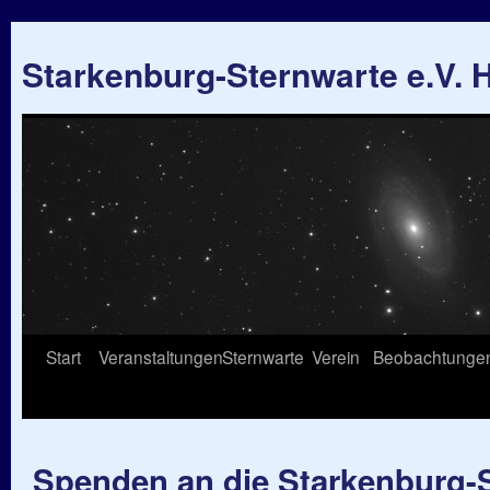
Starkenburg-Sternwarte e.V.
Springe
Start
Veranstaltungen
Sternwarte
Verein
Beobachtunge
zum
Inhalt
Spenden an die Starkenburg-S