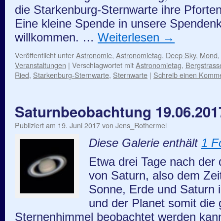
die Starkenburg-Sternwarte ihre Pforten. D
Eine kleine Spende in unsere Spendenka
willkommen. …
Weiterlesen
→
Veröffentlicht unter
Astronomie
,
Astronomietag
,
Deep Sky
,
Mond
Veranstaltungen
|
Verschlagwortet mit
Astronomietag
,
Bergstrass
Ried
,
Starkenburg-Sternwarte
,
Sternwarte
|
Schreib einen Komm
Saturnbeobachtung 19.06.201
Publiziert am
19. Juni 2017
von
Jens_Rothermel
Diese Galerie enthält
1 F
Etwa drei Tage nach der 
von Saturn, also dem Zei
Sonne, Erde und Saturn in
und der Planet somit di
Sternenhimmel beobachtet werden kann