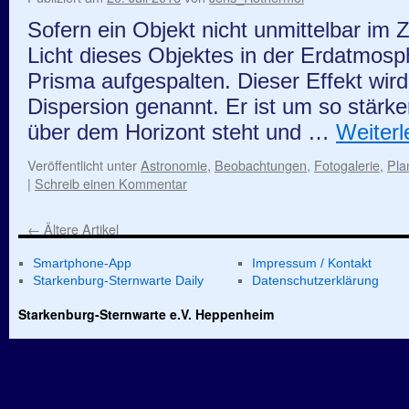
Sofern ein Objekt nicht unmittelbar im Z
Licht dieses Objektes in der Erdatmosp
Prisma aufgespalten. Dieser Effekt wir
Dispersion genannt. Er ist um so stärker
über dem Horizont steht und …
Weiter
Veröffentlicht unter
Astronomie
,
Beobachtungen
,
Fotogalerie
,
Pla
|
Schreib einen Kommentar
←
Ältere Artikel
Smartphone-App
Impressum / Kontakt
Starkenburg-Sternwarte Daily
Datenschutzerklärung
Starkenburg-Sternwarte e.V. Heppenheim