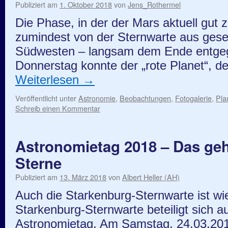
Publiziert am
1. Oktober 2018
von
Jens_Rothermel
Die Phase, in der der Mars aktuell gut z
zumindest von der Sternwarte aus ges
Südwesten – langsam dem Ende entgeg
Donnerstag konnte der „rote Planet“, d
Weiterlesen
→
Veröffentlicht unter
Astronomie
,
Beobachtungen
,
Fotogalerie
,
Pla
Schreib einen Kommentar
Astronomietag 2018 – Das ge
Sterne
Publiziert am
13. März 2018
von
Albert Heller (AH)
Auch die Starkenburg-Sternwarte ist wi
Starkenburg-Sternwarte beteiligt sich 
Astronomietag. Am Samstag, 24.03.201