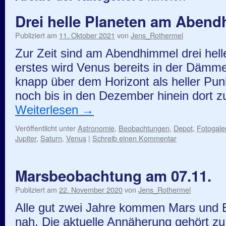
Drei helle Planeten am Aben
Publiziert am
11. Oktober 2021
von
Jens_Rothermel
Zur Zeit sind am Abendhimmel drei hell
erstes wird Venus bereits in der Däm
knapp über dem Horizont als heller Punk
noch bis in den Dezember hinein dort z
Weiterlesen
→
Veröffentlicht unter
Astronomie
,
Beobachtungen
,
Depot
,
Fotogale
Jupiter
,
Saturn
,
Venus
|
Schreib einen Kommentar
Marsbeobachtung am 07.11.
Publiziert am
22. November 2020
von
Jens_Rothermel
Alle gut zwei Jahre kommen Mars und 
nah. Die aktuelle Annäherung gehört z