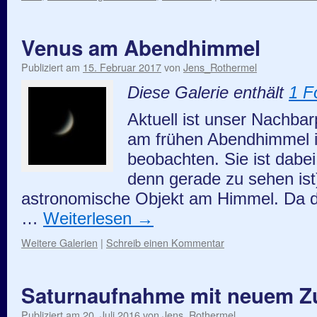
Venus am Abendhimmel
Publiziert am
15. Februar 2017
von
Jens_Rothermel
Diese Galerie enthält
1 F
Aktuell ist unser Nachba
am frühen Abendhimmel 
beobachten. Sie ist dabe
denn gerade zu sehen ist)
astronomische Objekt am Himmel. Da d
…
Weiterlesen
→
Weitere Galerien
|
Schreib einen Kommentar
Saturnaufnahme mit neuem Z
Publiziert am
20. Juli 2016
von
Jens_Rothermel