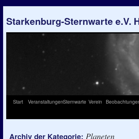
Starkenburg-Sternwarte e.V.
Springe
Start
Veranstaltungen
Sternwarte
Verein
Beobachtunge
zum
Inhalt
Planeten
Archiv der Kategorie: