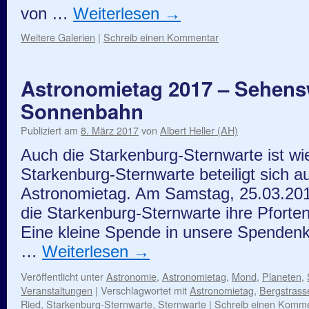
von …
Weiterlesen
→
Weitere Galerien
|
Schreib einen Kommentar
Astronomietag 2017 – Sehens
Sonnenbahn
Publiziert am
8. März 2017
von
Albert Heller (AH)
Auch die Starkenburg-Sternwarte ist w
Starkenburg-Sternwarte beteiligt sich 
Astronomietag. Am Samstag, 25.03.201
die Starkenburg-Sternwarte ihre Pforten. D
Eine kleine Spende in unsere Spendenka
…
Weiterlesen
→
Veröffentlicht unter
Astronomie
,
Astronomietag
,
Mond
,
Planeten
,
Veranstaltungen
|
Verschlagwortet mit
Astronomietag
,
Bergstrass
Ried
,
Starkenburg-Sternwarte
,
Sternwarte
|
Schreib einen Komm