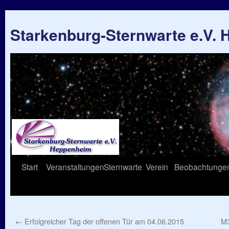
Starkenburg-Sternwarte e.V.
Springe
Start
Veranstaltungen
Sternwarte
Verein
Beobachtunge
zum
Inhalt
←
Erfolgreicher Tag der offenen Tür am 04.06.2015
M3