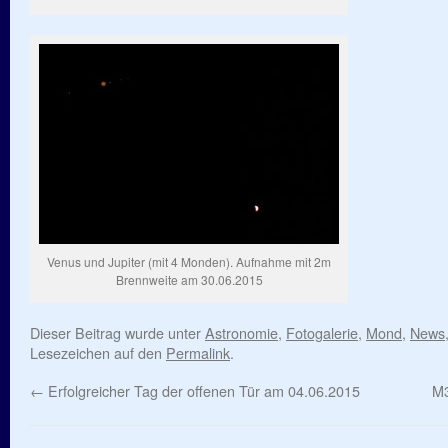
Venus und Jupiter (mit 4 Monden). Aufnahme mit 2m
Brennweite am 30.06.2015
Dieser Beitrag wurde unter
Astronomie
,
Fotogalerie
,
Mond
,
News
Lesezeichen auf den
Permalink
.
←
Erfolgreicher Tag der offenen Tür am 04.06.2015
M3