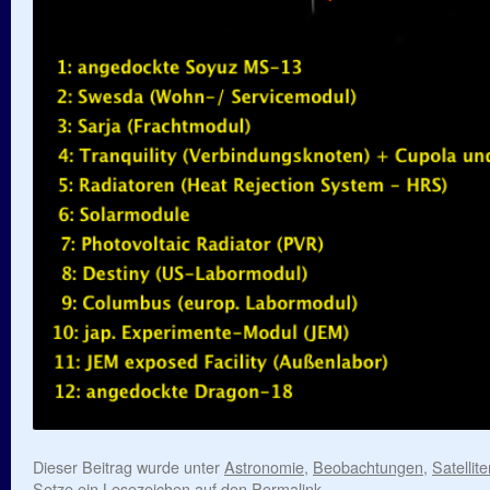
Dieser Beitrag wurde unter
Astronomie
,
Beobachtungen
,
Satellit
Setze ein Lesezeichen auf den
Permalink
.