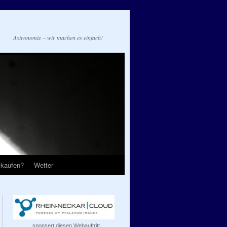
Astronomie – wir machen es einfach!
 kaufen?
Wetter
...sponsert diesen Webauftritt