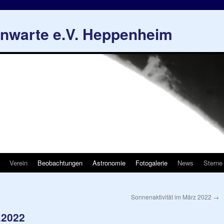
rnwarte e.V. Heppenheim
Verein
Beobachtungen
Astronomie
Fotogalerie
News
Sterne
Sonnenaktivität im März 2022
→
.2022