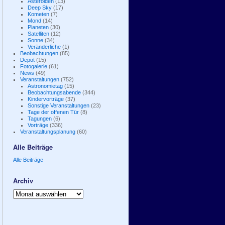
Asteroiden
(13)
Deep Sky
(17)
Kometen
(7)
Mond
(14)
Planeten
(30)
Satelliten
(12)
Sonne
(34)
Veränderliche
(1)
Beobachtungen
(85)
Depot
(15)
Fotogalerie
(61)
News
(49)
Veranstaltungen
(752)
Astronomietag
(15)
Beobachtungsabende
(344)
Kindervorträge
(37)
Sonstige Veranstaltungen
(23)
Tage der offenen Tür
(8)
Tagungen
(6)
Vorträge
(336)
Veranstaltungsplanung
(60)
Alle Beiträge
Alle Beiträge
Archiv
Archiv