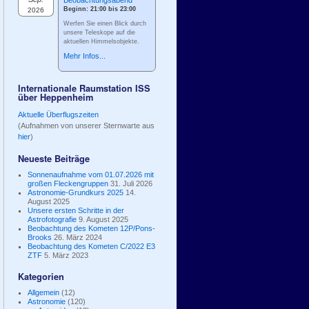
Beobachtungsabend
Beginn: 21:00 bis 23:00
2026
Werfen Sie einen Blick durch
unsere Teleskope auf die
aktuellen Himmelsobjekte.
Mehr Infos...
Internationale Raumstation ISS
über Heppenheim
Aktuelle Überflugszeiten
(Aufnahmen von unserer Sternwarte aus
hier
)
Neueste Beiträge
Sonnenaufnahme vom 01.07.2026 mit
großen Fleckengruppen
31. Juli 2026
Astronomie-Grundkurs 2025
14.
August 2025
Unsere ersten Schritte in der
Astrofotografie
9. August 2025
Beobachtung des Kometen 12P/Pons-
Brooks
26. März 2024
Beobachtung des Kometen C/2022 E3
ZTF
5. März 2023
Kategorien
Allgemein
(12)
Astronomie
(120)