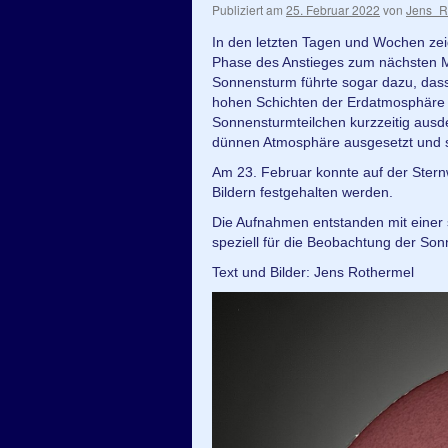
Publiziert am
25. Februar 2022
von
Jens_R
In den letzten Tagen und Wochen zeig
Phase des Anstieges zum nächsten Ma
Sonnensturm führte sogar dazu, dass r
hohen Schichten der Erdatmosphäre 
Sonnensturmteilchen kurzzeitig ausd
dünnen Atmosphäre ausgesetzt und 
Am 23. Februar konnte auf der Sternw
Bildern festgehalten werden.
Die Aufnahmen entstanden mit einer 
speziell für die Beobachtung der Sonn
Text und Bilder: Jens Rothermel