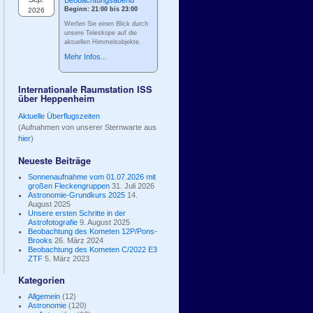
Beobachtungsabend
Beginn: 21:00 bis 23:00
2026
Werfen Sie einen Blick durch
unsere Teleskope auf die
aktuellen Himmelsobjekte.
Mehr Infos...
Internationale Raumstation ISS
über Heppenheim
Aktuelle Überflugszeiten
(Aufnahmen von unserer Sternwarte aus
hier
)
Neueste Beiträge
Sonnenaufnahme vom 01.07.2026 mit
großen Fleckengruppen
31. Juli 2026
Astronomie-Grundkurs 2025
14.
August 2025
Unsere ersten Schritte in der
Astrofotografie
9. August 2025
Beobachtung des Kometen 12P/Pons-
Brooks
26. März 2024
Beobachtung des Kometen C/2022 E3
ZTF
5. März 2023
Kategorien
Allgemein
(12)
Astronomie
(120)