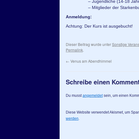
– Jugendliche (14-18 Jahre)
– Mitglieder der Starkenburg-S
Anmeldung:
Achtung: Der Kurs ist ausgebucht!
Dieser Beitrag wurde unter
Sonstige Veran
Permalink
.
←
Venus am Abendhimmel
Schreibe einen Kommen
Du musst
angemeldet
sein, um einen Kom
Diese Website verwendet Akismet, um Spa
werden
.