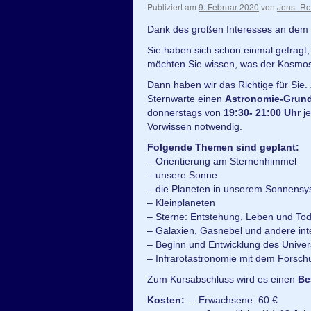
Publiziert am
9. Februar 2020
von
Jens_Ro
Dank des großen Interesses an dem K
Sie haben sich schon einmal gefragt
möchten Sie wissen, was der Kosmos
Dann haben wir das Richtige für Sie.
Sternwarte einen
Astronomie-Grun
donnerstags von
19:30- 21:00 Uhr
je
Vorwissen notwendig.
Folgende Themen sind geplant:
– Orientierung am Sternenhimmel
– unsere Sonne
– die Planeten in unserem Sonnens
– Kleinplaneten
– Sterne: Entstehung, Leben und To
– Galaxien, Gasnebel und andere in
– Beginn und Entwicklung des Univer
– Infrarotastronomie mit dem Forsc
Zum Kursabschluss wird es einen
Be
Kosten:
– Erwachsene: 60 €