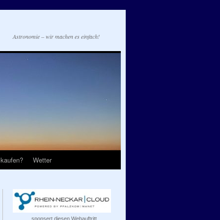
Astronomie – wir machen es einfach!
 kaufen?
Wetter
...sponsert diesen Webauftritt