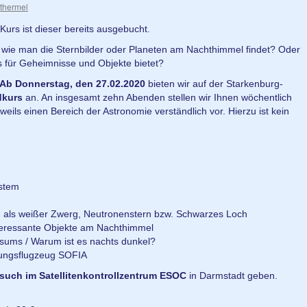
thermel
urs ist dieser bereits ausgebucht.
, wie man die Sternbilder oder Planeten am Nachthimmel findet? Oder
 für Geheimnisse und Objekte bietet?
Ab Donnerstag, den 27.02.2020
bieten wir auf der Starkenburg-
dkurs
an. An insgesamt zehn Abenden stellen wir Ihnen wöchentlich
weils einen Bereich der Astronomie verständlich vor. Hierzu ist kein
ystem
d als weißer Zwerg, Neutronenstern bzw. Schwarzes Loch
teressante Objekte am Nachthimmel
sums / Warum ist es nachts dunkel?
hungsflugzeug SOFIA
such im Satellitenkontrollzentrum ESOC
in Darmstadt geben.