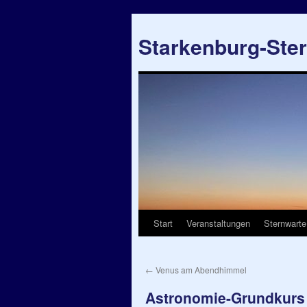
Starkenburg-Ste
Start
Veranstaltungen
Sternwarte
Springe
zum
←
Venus am Abendhimmel
Inhalt
Astronomie-Grundkurs 