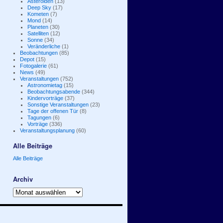
Asteroiden
(13)
Deep Sky
(17)
Kometen
(7)
Mond
(14)
Planeten
(30)
Satelliten
(12)
Sonne
(34)
Veränderliche
(1)
Beobachtungen
(85)
Depot
(15)
Fotogalerie
(61)
News
(49)
Veranstaltungen
(752)
Astronomietag
(15)
Beobachtungsabende
(344)
Kindervorträge
(37)
Sonstige Veranstaltungen
(23)
Tage der offenen Tür
(8)
Tagungen
(6)
Vorträge
(336)
Veranstaltungsplanung
(60)
Alle Beiträge
Alle Beiträge
Archiv
Archiv