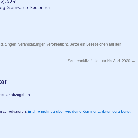
: 30 €
ternwarte: kostenfrei
staltungen
,
Veranstaltungen
veröffentlicht. Setze ein Lesezeichen auf den
Sonnenaktivität Januar bis April 2020
→
tar
mentar abzugeben.
m zu reduzieren.
Erfahre mehr darüber, wie deine Kommentardaten verarbeitet