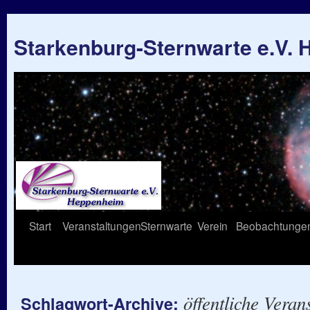
Starkenburg-Sternwarte e.V.
Springe
Start
Veranstaltungen
Sternwarte
Verein
Beobachtunge
zum
Inhalt
öffentliche Veran
Schlagwort-Archive: