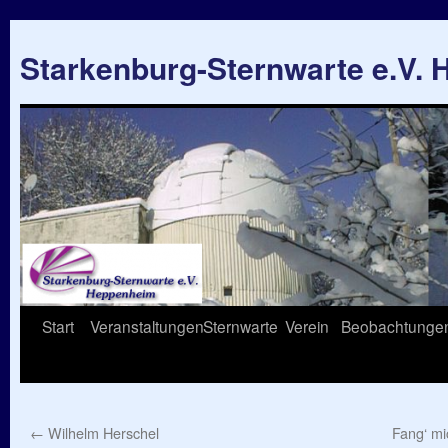
Starkenburg-Sternwarte e.V.
Springe
Start
Veranstaltungen
Sternwarte
Verein
Beobachtunge
zum
Inhalt
←
Wilhelm Herschel
Fang‘ mi