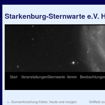
Starkenburg-Sternwarte e.V.
Springe
Start
Veranstaltungen
Sternwarte
Verein
Beobachtunge
zum
Inhalt
←
Sonnenforschung früher, heute und morgen
Grillfest