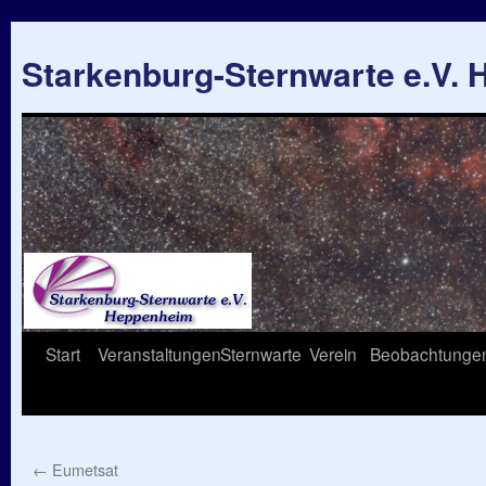
Starkenburg-Sternwarte e.V.
Springe
Start
Veranstaltungen
Sternwarte
Verein
Beobachtunge
zum
Inhalt
←
Eumetsat