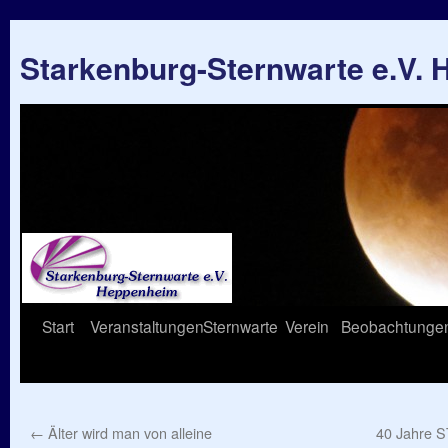
Starkenburg-Sternwarte e.V.
Springe
Start
Veranstaltungen
Sternwarte
Verein
Beobachtunge
zum
Inhalt
←
Älter wird man von alleine
40 Jahre 