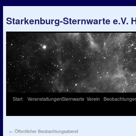
Starkenburg-Sternwarte e.V.
Springe
Start
Veranstaltungen
Sternwarte
Verein
Beobachtunge
zum
Inhalt
←
Öffentlicher Beobachtungsabend