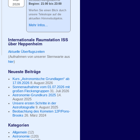
Beginn: 21:00 bis 23:00
2026
Werfen Sie einen Blick durch
unsere Teleskope auf die
aktuellen Himmelsobjekte.
Mehr Infos...
Internationale Raumstation ISS
über Heppenheim
Aktuelle Überflugszeiten
(Aufnahmen von unserer Sternwarte aus
hier
)
Neueste Beiträge
Kurs „Astronomische Grundlagen“ ab
17.09.2026
8. August 2026
Sonnenaufnahme vom 01.07.2026 mit
großen Fleckengruppen
31. Juli 2026
Astronomie-Grundkurs 2025
14.
August 2025
Unsere ersten Schritte in der
Astrofotografie
9. August 2025
Beobachtung des Kometen 12P/Pons-
Brooks
26. März 2024
Kategorien
Allgemein
(12)
Astronomie
(120)