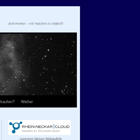
Astronomie – wir machen es einfach!
 kaufen?
Wetter
...sponsert diesen Webauftritt