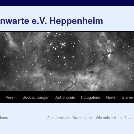
rnwarte e.V. Heppenheim
Verein
Beobachtungen
Astronomie
Fotogalerie
News
Sterne
stems
Astronomische Grundlagen – Wie entsteht Licht?
→