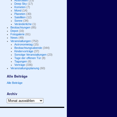
Asteroiden
(13)
Deep Sky
(17)
Kometen
(7)
Mond
(14)
Planeten
(30)
Satelliten
(12)
Sonne
(34)
Veränderliche
(1)
Beobachtungen
(85)
Depot
(16)
Fotogalerie
(61)
News
(49)
Veranstaltungen
(752)
Astronomietag
(15)
Beobachtungsabende
(344)
Kindervorträge
(37)
Sonstige Veranstaltungen
(23)
Tage der offenen Tür
(8)
Tagungen
(6)
Vorträge
(336)
Veranstaltungsplanung
(60)
Alle Beiträge
Alle Beiträge
Archiv
Archiv