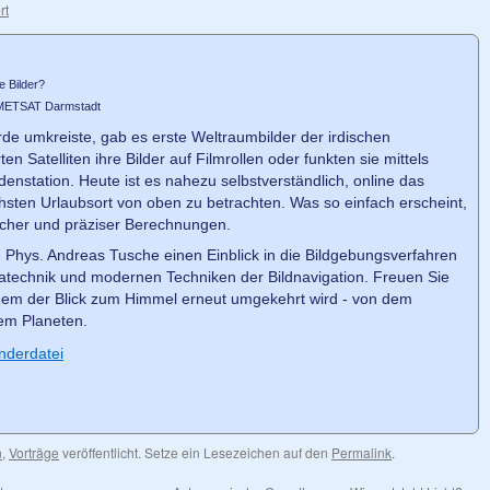
rt
e Bilder?
METSAT Darmstadt
de umkreiste, gab es erste Weltraumbilder der irdischen
n Satelliten ihre Bilder auf Filmrollen oder funkten sie mittels
denstation. Heute ist es nahezu selbstverständlich, online das
sten Urlaubsort von oben zu betrachten. Was so einfach erscheint,
icher und präziser Berechnungen.
l. Phys. Andreas Tusche einen Einblick in die Bildgebungsverfahren
ratechnik und modernen Techniken der Bildnavigation. Freuen Sie
 dem der Blick zum Himmel erneut umgekehrt wird - von dem
em Planeten.
nderdatei
n
,
Vorträge
veröffentlicht. Setze ein Lesezeichen auf den
Permalink
.