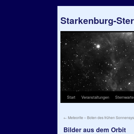
Starkenburg-Ste
Start
Veranstaltungen
Sternwarte
Springe
zum
←
Meteorite – Boten des frühen Sonnensy
Inhalt
Bilder aus dem Orbit