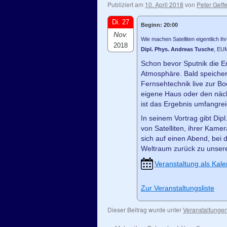
Publiziert am
10. April 2018
von
Peter Geffe
Di. 27
Beginn: 20:00
Nov.
Wie machen Satelliten eigentlich ihr
2018
Dipl. Phys. Andreas Tusche
, EU
Schon bevor Sputnik die Er
Atmosphäre. Bald speicherte
Fernsehtechnik live zur Bo
eigene Haus oder den näch
ist das Ergebnis umfangre
In seinem Vortrag gibt Dip
von Satelliten, ihrer Kame
sich auf einen Abend, bei
Weltraum zurück zu unser
Veranstaltung als Kale
Zur Veranstaltungsliste
Dieser Beitrag wurde unter
Veranstaltunge