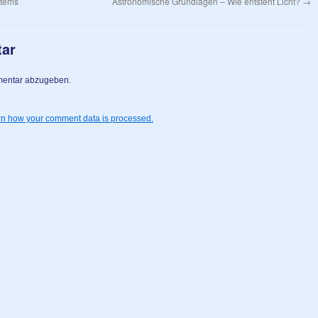
stems
Astronomische Grundlagen – Wie entsteht Licht?
→
tar
mentar abzugeben.
n how your comment data is processed.