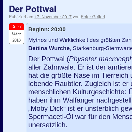
Der Pottwal
Publiziert am
17. November 2017
von
Peter Geffert
Di. 27
Beginn: 20:00
März
Mythos und Wirklichkeit des größten Za
2018
Bettina Wurche
, Starkenburg-Sternwart
Der Pottwal (
Physeter macroceph
aller Zahnwale. Er ist der amtier
hat die größte Nase im Tierreich 
lebende Raubtier. Zugleich ist er
menschlichen Kulturgeschichte: 
haben ihm Walfänger nachgestell
„Moby Dick“ ist er unsterblich g
Spermaceti-Öl war für den Mensc
unersetzlich.