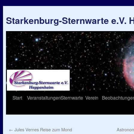
Starkenburg-Sternwarte e.V.
Springe
Start
Veranstaltungen
Sternwarte
Verein
Beobachtunge
zum
Inhalt
←
Jules Vernes Reise zum Mond
Astronom