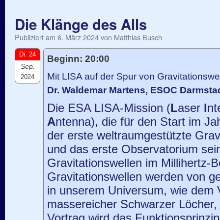
Die Klänge des Alls
Publiziert am
6. März 2024
von
Matthias Busch
Di. 24
Beginn: 20:00
Sep.
Mit LISA auf der Spur von Gravitationswe
2024
Dr. Waldemar Martens, ESOC Darmsta
Die ESA LISA-Mission (
L
aser
I
nt
A
ntenna), die für den Start im Ja
der erste weltraumgestützte Grav
und das erste Observatorium sei
Gravitationswellen im Millihertz-
Gravitationswellen werden von g
in unserem Universum, wie dem
massereicher Schwarzer Löcher, 
Vortrag wird das Funktionsprinzi