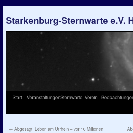
Starkenburg-Sternwarte e.V.
Springe
Start
Veranstaltungen
Sternwarte
Verein
Beobachtunge
zum
Inhalt
←
Abgesagt: Leben am Urrhein – vor 10 Millionen
Ab