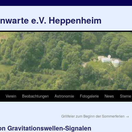
rnwarte e.V. Heppenheim
Verein
Beobachtungen
Astronomie
Fotogalerie
News
Sterne
Grillfeier zum Beginn der Sommerferien
→
 Gravitationswellen-Signalen