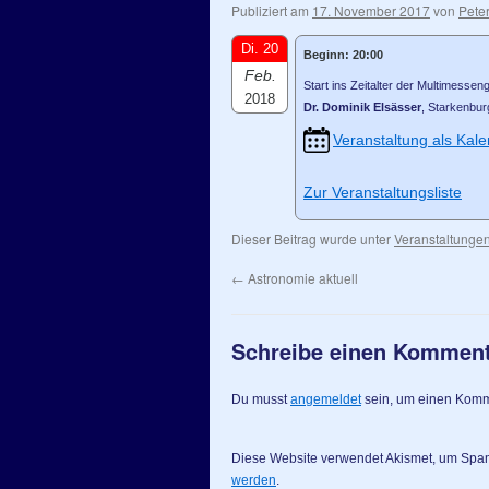
Publiziert am
17. November 2017
von
Peter
Di. 20
Beginn: 20:00
Feb.
Start ins Zeitalter der Multimesse
2018
Dr. Dominik Elsässer
, Starkenbur
Veranstaltung als Kale
Zur Veranstaltungsliste
Dieser Beitrag wurde unter
Veranstaltunge
←
Astronomie aktuell
Schreibe einen Kommen
Du musst
angemeldet
sein, um einen Kom
Diese Website verwendet Akismet, um Spa
werden
.