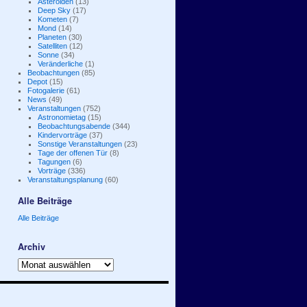
Asteroiden
(13)
Deep Sky
(17)
Kometen
(7)
Mond
(14)
Planeten
(30)
Satelliten
(12)
Sonne
(34)
Veränderliche
(1)
Beobachtungen
(85)
Depot
(15)
Fotogalerie
(61)
News
(49)
Veranstaltungen
(752)
Astronomietag
(15)
Beobachtungsabende
(344)
Kindervorträge
(37)
Sonstige Veranstaltungen
(23)
Tage der offenen Tür
(8)
Tagungen
(6)
Vorträge
(336)
Veranstaltungsplanung
(60)
Alle Beiträge
Alle Beiträge
Archiv
Archiv