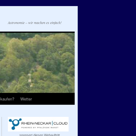
Astronomie – wir machen es einfach!
 kaufen?
Wetter
...sponsert diesen Webauftritt