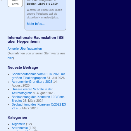
Beobachtungsabend
Beginn: 21:00 bis 23:00
2026
Werfen Sie einen Blick durch
unsere Teleskope auf die
aktuellen Himmelsobjekte.
Mehr Infos...
Internationale Raumstation ISS
über Heppenheim
Aktuelle Überflugszeiten
(Aufnahmen von unserer Sternwarte aus
hier
)
Neueste Beiträge
Sonnenaufnahme vom 01.07.2026 mit
großen Fleckengruppen
31. Juli 2026
Astronomie-Grundkurs 2025
14.
August 2025
Unsere ersten Schritte in der
Astrofotografie
9. August 2025
Beobachtung des Kometen 12P/Pons-
Brooks
26. März 2024
Beobachtung des Kometen C/2022 E3
ZTF
5. März 2023
Kategorien
Allgemein
(12)
Astronomie
(120)