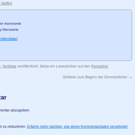
 Geffert
nger-Astronomie
g-Sternwarte
nderdatei
n
,
Vorträge
veröffentlicht. Setze ein Lesezeichen auf den
Permalink
.
Grillfeier zum Beginn der Sommerferien
→
tar
mentar abzugeben.
m zu reduzieren.
Erfahre mehr darüber, wie deine Kommentardaten verarbeitet