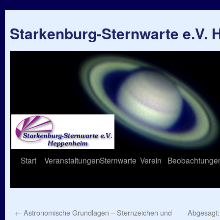
Starkenburg-Sternwarte e.V.
Springe
Start
Veranstaltungen
Sternwarte
Verein
Beobachtunge
zum
Inhalt
←
Astronomische Grundlagen – Sternzeichen und
Abgesagt: