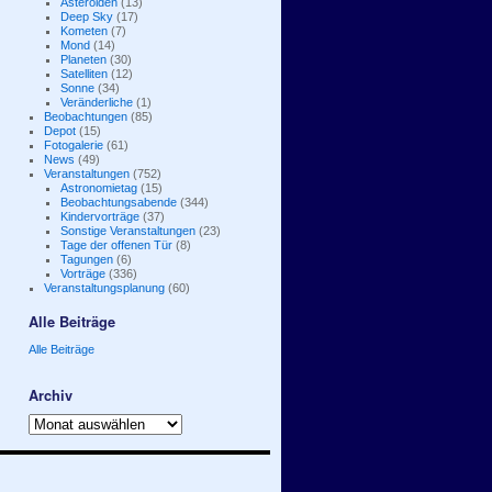
Asteroiden
(13)
Deep Sky
(17)
Kometen
(7)
Mond
(14)
Planeten
(30)
Satelliten
(12)
Sonne
(34)
Veränderliche
(1)
Beobachtungen
(85)
Depot
(15)
Fotogalerie
(61)
News
(49)
Veranstaltungen
(752)
Astronomietag
(15)
Beobachtungsabende
(344)
Kindervorträge
(37)
Sonstige Veranstaltungen
(23)
Tage der offenen Tür
(8)
Tagungen
(6)
Vorträge
(336)
Veranstaltungsplanung
(60)
Alle Beiträge
Alle Beiträge
Archiv
Archiv