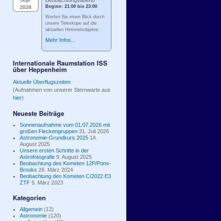
Beobachtungsabend
Beginn: 21:00 bis 23:00
2026
Werfen Sie einen Blick durch
unsere Teleskope auf die
aktuellen Himmelsobjekte.
Mehr Infos...
Internationale Raumstation ISS
über Heppenheim
Aktuelle Überflugszeiten
(Aufnahmen von unserer Sternwarte aus
hier
)
Neueste Beiträge
Sonnenaufnahme vom 01.07.2026 mit
großen Fleckengruppen
31. Juli 2026
Astronomie-Grundkurs 2025
14.
August 2025
Unsere ersten Schritte in der
Astrofotografie
9. August 2025
Beobachtung des Kometen 12P/Pons-
Brooks
26. März 2024
Beobachtung des Kometen C/2022 E3
ZTF
5. März 2023
Kategorien
Allgemein
(12)
Astronomie
(120)