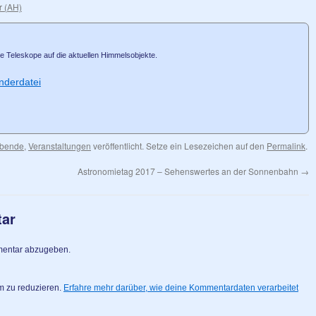
r (AH)
e Teleskope auf die aktuellen Himmelsobjekte.
nderdatei
abende
,
Veranstaltungen
veröffentlicht. Setze ein Lesezeichen auf den
Permalink
.
Astronomietag 2017 – Sehenswertes an der Sonnenbahn
→
tar
mentar abzugeben.
m zu reduzieren.
Erfahre mehr darüber, wie deine Kommentardaten verarbeitet