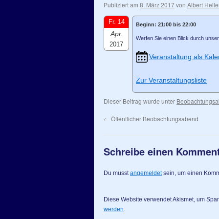
Publiziert am
8. März 2017
von
Albert Helle
Fr. 14
Beginn: 21:00 bis 22:00
Apr.
Werfen Sie einen Blick durch unser
2017
Veranstaltung als Kale
Zur Veranstaltungsliste
Dieser Beitrag wurde unter
Beobachtungs
←
Öffentlicher Beobachtungsabend
Schreibe einen Kommen
Du musst
angemeldet
sein, um einen Kom
Diese Website verwendet Akismet, um Spa
werden
.