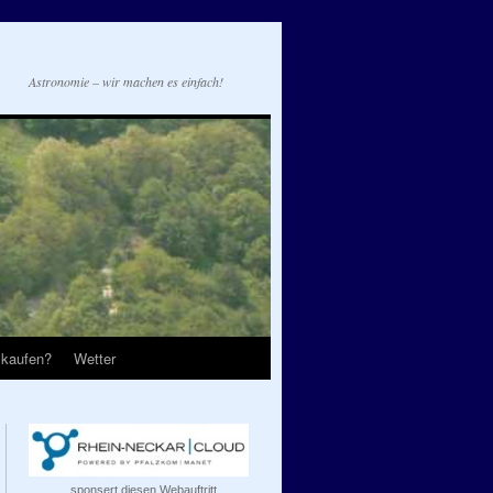
Astronomie – wir machen es einfach!
 kaufen?
Wetter
...sponsert diesen Webauftritt