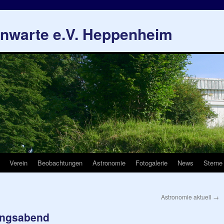
rnwarte e.V. Heppenheim
Verein
Beobachtungen
Astronomie
Fotogalerie
News
Sterne
Astronomie aktuell
→
ungsabend