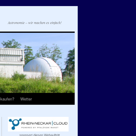
Astronomie – wir machen es einfach!
 kaufen?
Wetter
...sponsert diesen Webauftritt