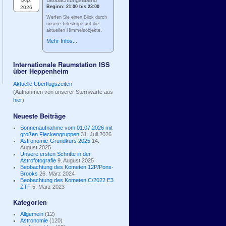
Beobachtungsabend
Beginn: 21:00 bis 23:00
2026
Werfen Sie einen Blick durch
unsere Teleskope auf die
aktuellen Himmelsobjekte.
Mehr Infos...
Internationale Raumstation ISS
über Heppenheim
Aktuelle Überflugszeiten
(Aufnahmen von unserer Sternwarte aus
hier
)
Neueste Beiträge
Sonnenaufnahme vom 01.07.2026 mit
großen Fleckengruppen
31. Juli 2026
Astronomie-Grundkurs 2025
14.
August 2025
Unsere ersten Schritte in der
Astrofotografie
9. August 2025
Beobachtung des Kometen 12P/Pons-
Brooks
26. März 2024
Beobachtung des Kometen C/2022 E3
ZTF
5. März 2023
Kategorien
Allgemein
(12)
Astronomie
(120)