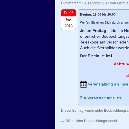
Publiziert am
21. Oktober 2017
von
Matthia
Fr. 05
Beginn: 19:00 bis 20:00
Jan.
Werfen Sie einen Blick durch unser
2018
Jeden
Freitag
findet im He
öffentlicher Beobachtungsa
Teleskope auf verschiede
Auch die Sternbilder werde
Der Eintritt ist
frei
.
Achtun
s
Veranstaltung als Kale
Zur Veranstaltungsliste
Dieser Beitrag wurde unter
Beobachtungs
←
Öffentlicher Beobachtungsabend