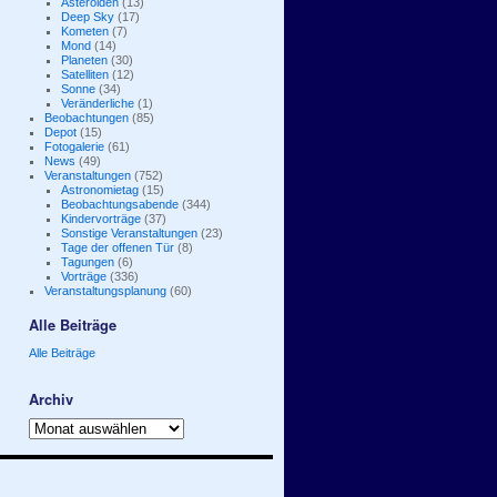
Asteroiden
(13)
Deep Sky
(17)
Kometen
(7)
Mond
(14)
Planeten
(30)
Satelliten
(12)
Sonne
(34)
Veränderliche
(1)
Beobachtungen
(85)
Depot
(15)
Fotogalerie
(61)
News
(49)
Veranstaltungen
(752)
Astronomietag
(15)
Beobachtungsabende
(344)
Kindervorträge
(37)
Sonstige Veranstaltungen
(23)
Tage der offenen Tür
(8)
Tagungen
(6)
Vorträge
(336)
Veranstaltungsplanung
(60)
Alle Beiträge
Alle Beiträge
Archiv
Archiv