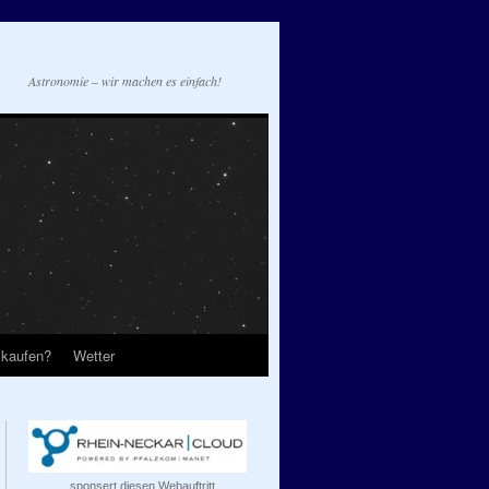
Astronomie – wir machen es einfach!
 kaufen?
Wetter
...sponsert diesen Webauftritt