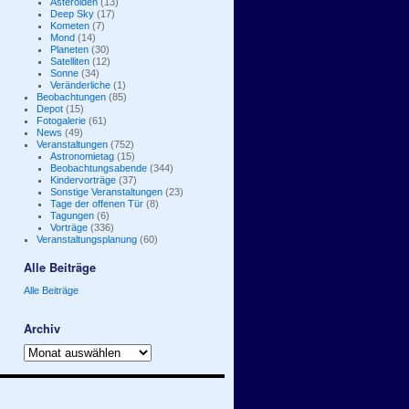
Asteroiden
(13)
Deep Sky
(17)
Kometen
(7)
Mond
(14)
Planeten
(30)
Satelliten
(12)
Sonne
(34)
Veränderliche
(1)
Beobachtungen
(85)
Depot
(15)
Fotogalerie
(61)
News
(49)
Veranstaltungen
(752)
Astronomietag
(15)
Beobachtungsabende
(344)
Kindervorträge
(37)
Sonstige Veranstaltungen
(23)
Tage der offenen Tür
(8)
Tagungen
(6)
Vorträge
(336)
Veranstaltungsplanung
(60)
Alle Beiträge
Alle Beiträge
Archiv
Archiv