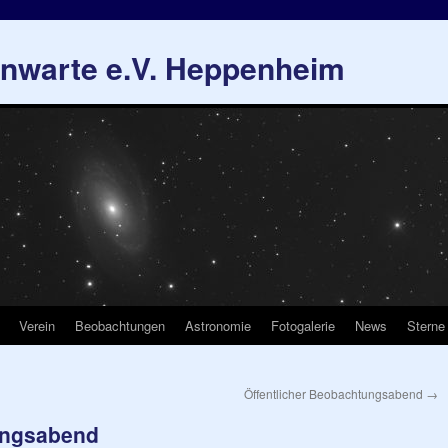
rnwarte e.V. Heppenheim
Verein
Beobachtungen
Astronomie
Fotogalerie
News
Sterne
Öffentlicher Beobachtungsabend
→
ungsabend