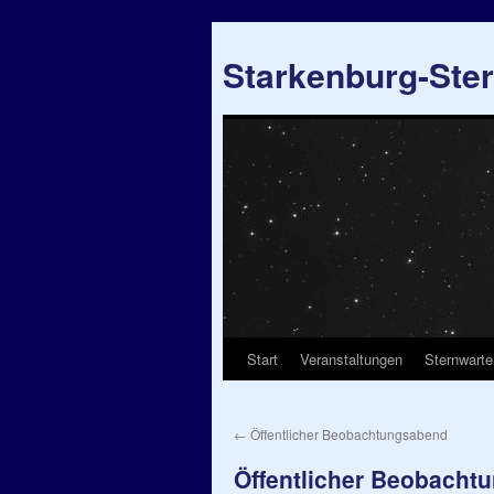
Starkenburg-Ste
Start
Veranstaltungen
Sternwarte
Springe
zum
←
Öffentlicher Beobachtungsabend
Inhalt
Öffentlicher Beobacht