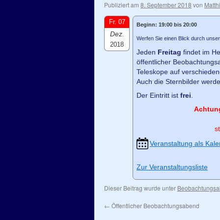
Publiziert am
8. September 2018
von
Matth
Fr. 07
Beginn: 19:00 bis 20:00
Dez.
Werfen Sie einen Blick durch unser
2018
Jeden
Freitag
findet im He
öffentlicher Beobachtungsa
Teleskope auf verschiede
Auch die Sternbilder werde
Der Eintritt ist
frei
.
Achtun
s
Veranstaltung als Kale
Zur Veranstaltungsliste
Dieser Beitrag wurde unter
Beobachtungs
←
Öffentlicher Beobachtungsabend