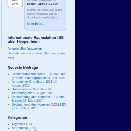
Beobachtungsabend
Beginn: 21:00 bis 23:00
2026
Werfen Sie einen Blick durch
unsere Teleskope auf die
aktuellen Himmelsobjekte.
Mehr Infos...
Internationale Raumstation ISS
über Heppenheim
Aktuelle Überflugszeiten
(Aufnahmen von unserer Sternwarte aus
hier
)
Neueste Beiträge
Sonnenaufnahme vom 01.07.2026 mit
großen Fleckengruppen
31. Juli 2026
Astronomie-Grundkurs 2025
14.
August 2025
Unsere ersten Schritte in der
Astrofotografie
9. August 2025
Beobachtung des Kometen 12P/Pons-
Brooks
26. März 2024
Beobachtung des Kometen C/2022 E3
ZTF
5. März 2023
Kategorien
Allgemein
(12)
Astronomie
(120)