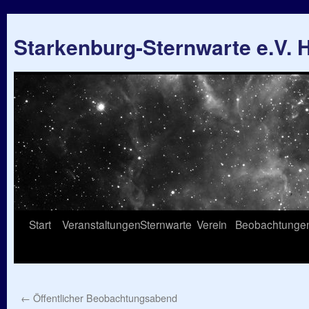
Starkenburg-Sternwarte e.V.
Springe
Start
Veranstaltungen
Sternwarte
Verein
Beobachtunge
zum
Inhalt
←
Öffentlicher Beobachtungsabend