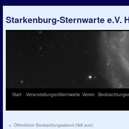
Starkenburg-Sternwarte e.V.
Springe
Start
Veranstaltungen
Sternwarte
Verein
Beobachtunge
zum
Inhalt
←
Öffentlicher Beobachtungsabend (fällt aus!)