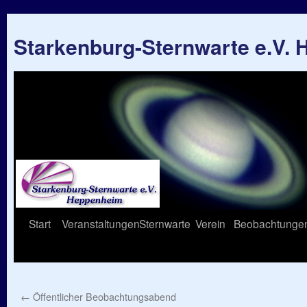
Starkenburg-Sternwarte e.V.
Springe
Start
Veranstaltungen
Sternwarte
Verein
Beobachtunge
zum
Inhalt
←
Öffentlicher Beobachtungsabend