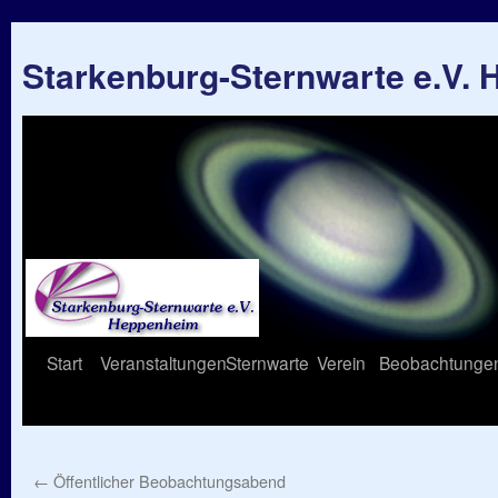
Starkenburg-Sternwarte e.V.
Springe
Start
Veranstaltungen
Sternwarte
Verein
Beobachtunge
zum
Inhalt
←
Öffentlicher Beobachtungsabend