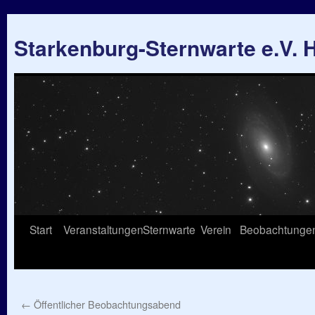
Starkenburg-Sternwarte e.V.
Springe
Start
Veranstaltungen
Sternwarte
Verein
Beobachtunge
zum
Inhalt
←
Öffentlicher Beobachtungsabend