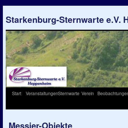
Starkenburg-Sternwarte e.V.
Springe
Start
Veranstaltungen
Sternwarte
Verein
Beobachtunge
zum
Inhalt
Messier-Objekte