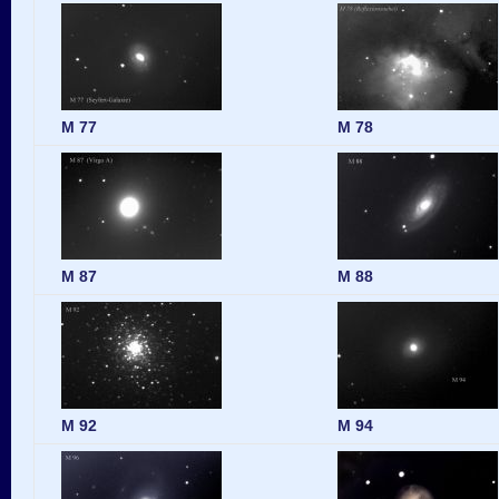
M 77
M 78
M 87
M 88
M 92
M 94