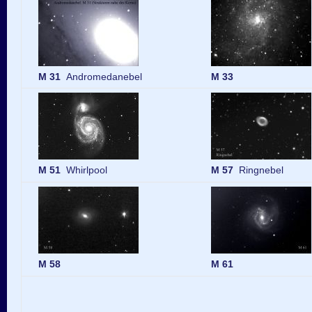
M 31
Andromedanebel
M 33
M 51
Whirlpool
M 57
Ringnebel
M 58
M 61