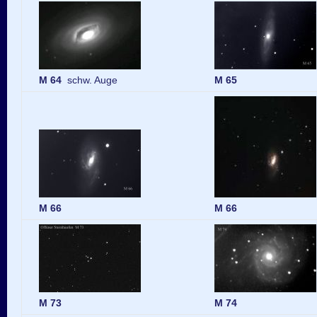
M 64
schw. Auge
M 65
M 66
M 66
M 73
M 74