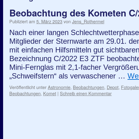
Beobachtung des Kometen C/
Publiziert am
5. März 2023
von
Jens_Rothermel
Nach einer langen Schlechtwetterphase
Mitglieder der Sternwarte am 29.01. de
mit einfachen Hilfsmitteln gut sichtbar
Bezeichnung C/2022 E3 ZTF beobachten
Mini-Fernglas mit 2,1-facher Vergrößer
„Schweifstern“ als verwaschener …
Wei
Veröffentlicht unter
Astronomie
,
Beobachtungen
,
Depot
,
Fotogale
Beobachtungen
,
Komet
|
Schreib einen Kommentar