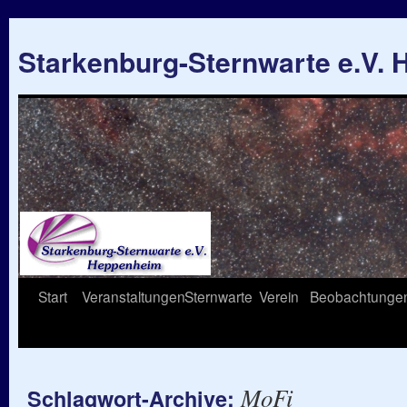
Starkenburg-Sternwarte e.V.
Springe
Start
Veranstaltungen
Sternwarte
Verein
Beobachtunge
zum
Inhalt
MoFi
Schlagwort-Archive: