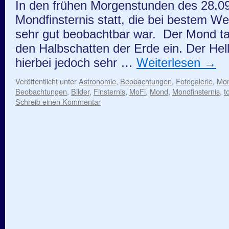
In den frühen Morgenstunden des 28.09
Mondfinsternis statt, die bei bestem We
sehr gut beobachtbar war. Der Mond ta
den Halbschatten der Erde ein. Der Hell
hierbei jedoch sehr …
Weiterlesen
→
Veröffentlicht unter
Astronomie
,
Beobachtungen
,
Fotogalerie
,
Mo
Beobachtungen
,
Bilder
,
Finsternis
,
MoFi
,
Mond
,
Mondfinsternis
,
t
Schreib einen Kommentar