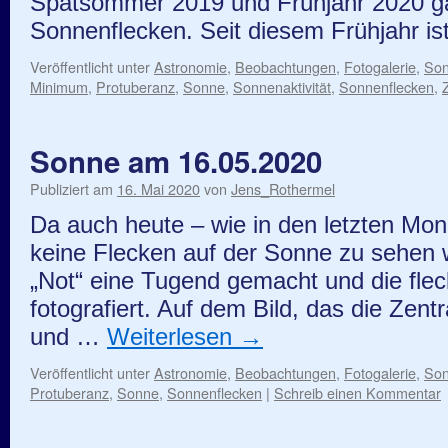
Spätsommer 2019 und Frühjahr 2020 g
Sonnenflecken. Seit diesem Frühjahr i
Veröffentlicht unter
Astronomie
,
Beobachtungen
,
Fotogalerie
,
So
Minimum
,
Protuberanz
,
Sonne
,
Sonnenaktivität
,
Sonnenflecken
,
Sonne am 16.05.2020
Publiziert am
16. Mai 2020
von
Jens_Rothermel
Da auch heute – wie in den letzten Mo
keine Flecken auf der Sonne zu sehen 
„Not“ eine Tugend gemacht und die fle
fotografiert. Auf dem Bild, das die Zen
und …
Weiterlesen
→
Veröffentlicht unter
Astronomie
,
Beobachtungen
,
Fotogalerie
,
So
Protuberanz
,
Sonne
,
Sonnenflecken
|
Schreib einen Kommentar