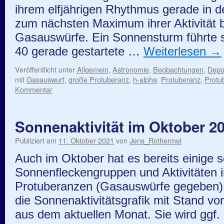
ihrem elfjährigen Rhythmus gerade in 
zum nächsten Maximum ihrer Aktivität b
Gasauswürfe. Ein Sonnensturm führte 
40 gerade gestartete …
Weiterlesen
→
Veröffentlicht unter
Allgemein
,
Astronomie
,
Beobachtungen
,
Depo
mit
Gasauswurf
,
große Protuberanz
,
h-alpha
,
Protuberanz
,
Protu
Kommentar
Sonnenaktivität im Oktober 2
Publiziert am
11. Oktober 2021
von
Jens_Rothermel
Auch im Oktober hat es bereits einige 
Sonnenfleckengruppen und Aktivitäten 
Protuberanzen (Gasauswürfe gegeben). D
die Sonnenaktivitätsgrafik mit Stand vo
aus dem aktuellen Monat. Sie wird ggf