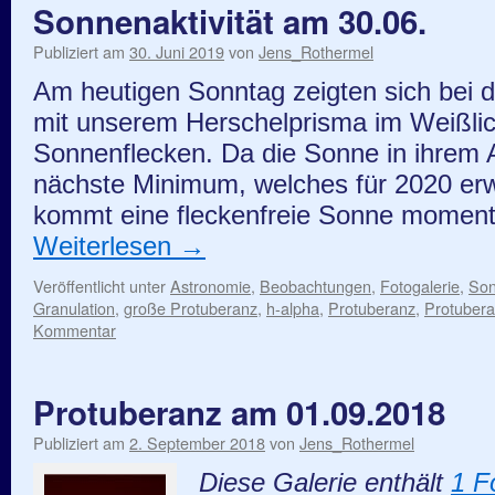
Sonnenaktivität am 30.06.
Publiziert am
30. Juni 2019
von
Jens_Rothermel
Am heutigen Sonntag zeigten sich bei
mit unserem Herschelprisma im Weißlic
Sonnenflecken. Da die Sonne in ihrem A
nächste Minimum, welches für 2020 erwa
kommt eine fleckenfreie Sonne moment
Weiterlesen
→
Veröffentlicht unter
Astronomie
,
Beobachtungen
,
Fotogalerie
,
So
Granulation
,
große Protuberanz
,
h-alpha
,
Protuberanz
,
Protuber
Kommentar
Protuberanz am 01.09.2018
Publiziert am
2. September 2018
von
Jens_Rothermel
Diese Galerie enthält
1 F