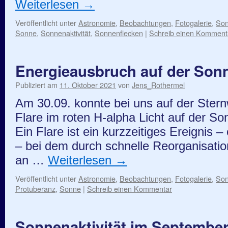
Weiterlesen
→
Veröffentlicht unter
Astronomie
,
Beobachtungen
,
Fotogalerie
,
So
Sonne
,
Sonnenaktivität
,
Sonnenflecken
|
Schreib einen Komment
Energieausbruch auf der Son
Publiziert am
11. Oktober 2021
von
Jens_Rothermel
Am 30.09. konnte bei uns auf der Stern
Flare im roten H-alpha Licht auf der S
Ein Flare ist ein kurzzeitiges Ereignis 
– bei dem durch schnelle Reorganisatio
an …
Weiterlesen
→
Veröffentlicht unter
Astronomie
,
Beobachtungen
,
Fotogalerie
,
So
Protuberanz
,
Sonne
|
Schreib einen Kommentar
Sonnenaktivität im September