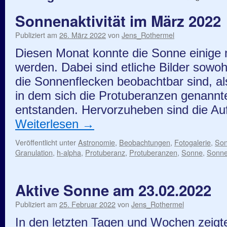
Sonnenaktivität im März 2022
Publiziert am
26. März 2022
von
Jens_Rothermel
Diesen Monat konnte die Sonne einige
werden. Dabei sind etliche Bilder sowoh
die Sonnenflecken beobachtbar sind, al
in dem sich die Protuberanzen genann
entstanden. Hervorzuheben sind die 
Weiterlesen
→
Veröffentlicht unter
Astronomie
,
Beobachtungen
,
Fotogalerie
,
So
Granulation
,
h-alpha
,
Protuberanz
,
Protuberanzen
,
Sonne
,
Sonne
Aktive Sonne am 23.02.2022
Publiziert am
25. Februar 2022
von
Jens_Rothermel
In den letzten Tagen und Wochen zeigte