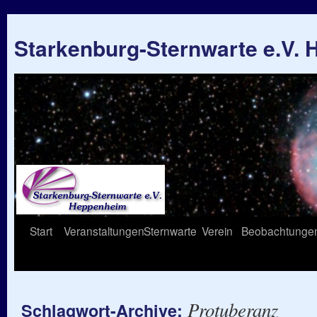
Starkenburg-Sternwarte e.V.
Springe
Start
Veranstaltungen
Sternwarte
Verein
Beobachtunge
zum
Inhalt
Protuberanz
Schlagwort-Archive: