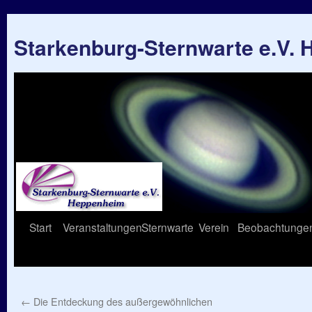
Starkenburg-Sternwarte e.V.
Springe
Start
Veranstaltungen
Sternwarte
Verein
Beobachtunge
zum
Inhalt
←
Die Entdeckung des außergewöhnlichen