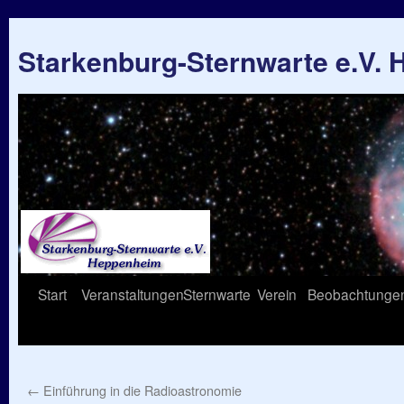
Starkenburg-Sternwarte e.V.
Springe
Start
Veranstaltungen
Sternwarte
Verein
Beobachtunge
zum
Inhalt
←
Einführung in die Radioastronomie