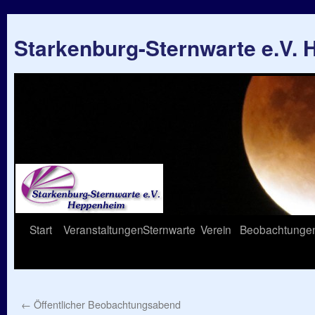
Starkenburg-Sternwarte e.V.
Springe
Start
Veranstaltungen
Sternwarte
Verein
Beobachtunge
zum
Inhalt
←
Öffentlicher Beobachtungsabend