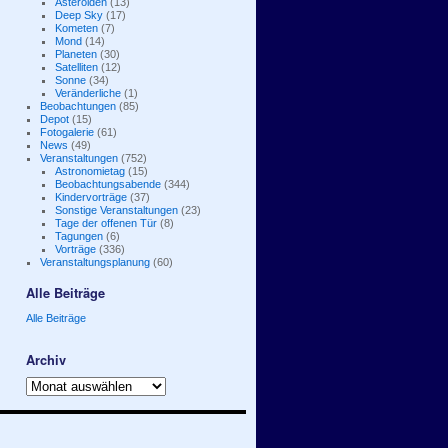
Asteroiden
(13)
Deep Sky
(17)
Kometen
(7)
Mond
(14)
Planeten
(30)
Satelliten
(12)
Sonne
(34)
Veränderliche
(1)
Beobachtungen
(85)
Depot
(15)
Fotogalerie
(61)
News
(49)
Veranstaltungen
(752)
Astronomietag
(15)
Beobachtungsabende
(344)
Kindervorträge
(37)
Sonstige Veranstaltungen
(23)
Tage der offenen Tür
(8)
Tagungen
(6)
Vorträge
(336)
Veranstaltungsplanung
(60)
Alle Beiträge
Alle Beiträge
Archiv
Archiv