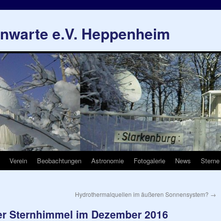
rnwarte e.V. Heppenheim
Verein
Beobachtungen
Astronomie
Fotogalerie
News
Sterne
Hydrothermalquellen im äußeren Sonnensystem?
→
der Sternhimmel im Dezember 2016