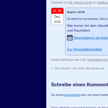
Publiziert am
26. Februar 2016
von
Matthia
Di. 06
Beginn: 20:00
Dez.
Ein Abend für Kurzbeiträge, Disku
2016
Wie immer mit dem aktuel
und Raumfahrt.
Veranstaltung als Kale
Zur Veranstaltungsliste
Dieser Beitrag wurde unter
Veranstaltunge
←
Der Urknall – ein Knall, der keiner war
Schreibe einen Kommen
Du musst
angemeldet
sein, um einen Kom