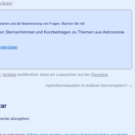
s Busch
ssionen und die Beantwortung von Fragen. Machen Sie mit!
len Sternenhimmel und Kurzbeiträgen zu Themen aus Astronomie
nderdatei
n
,
Vorträge
veröffentlicht. Setze ein Lesezeichen auf den
Permalink
.
Hydrothermalquellen im äußeren Sonnensystem?
→
tar
mentar abzugeben.