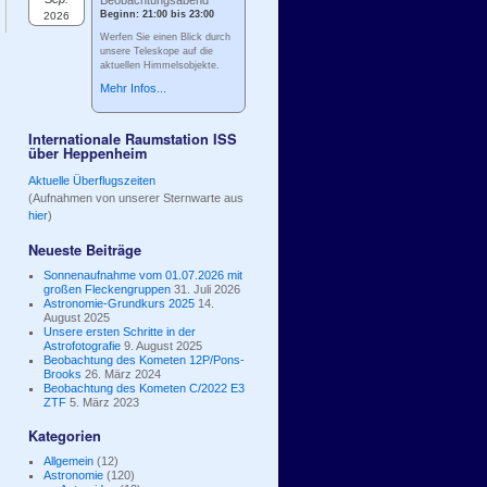
Beobachtungsabend
Beginn: 21:00 bis 23:00
2026
Werfen Sie einen Blick durch
unsere Teleskope auf die
aktuellen Himmelsobjekte.
Mehr Infos...
Internationale Raumstation ISS
über Heppenheim
Aktuelle Überflugszeiten
(Aufnahmen von unserer Sternwarte aus
hier
)
Neueste Beiträge
Sonnenaufnahme vom 01.07.2026 mit
großen Fleckengruppen
31. Juli 2026
Astronomie-Grundkurs 2025
14.
August 2025
Unsere ersten Schritte in der
Astrofotografie
9. August 2025
Beobachtung des Kometen 12P/Pons-
Brooks
26. März 2024
Beobachtung des Kometen C/2022 E3
ZTF
5. März 2023
Kategorien
Allgemein
(12)
Astronomie
(120)