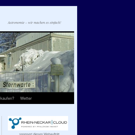
Astronomie – wir machen es einfach!
 kaufen?
Wetter
...sponsert diesen Webauftritt