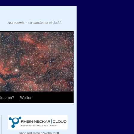
Astronomie – wir machen es einfach!
 kaufen?
Wetter
...sponsert diesen Webauftritt