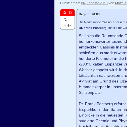
Publiziert am
26. Februar 2016
von
Matthia
Di. 13
Beginn: 20:00
Dez.
Die Raumsonde Cassini erforscht
2016
Dr. Frank Postberg
, Institut für 
Seit sich die Raumsonde Ca
bemerkenswerter Eismond 
entdeckten Cassinis Instr
schießen aus stark erwär
hunderte Kilometer in die
-200°C kalten Eispanzer v
Wasser gespeist wird. In 
tatsächlich nachweisen un
Aktiviät am Grund des Ozea
Himmelskörper in unserem
Spitzenplatz.
Dr. Frank Postberg erfors
Eispartikel in den Saturnr
Einblicke in die neuesten 
studierte Chemie und Physi
Heidelberg als Privatdoze