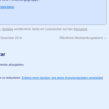
nderdatei
n
,
Vorträge
veröffentlicht. Setze ein Lesezeichen auf den
Permalink
.
im Dezember 2016
Öffentlicher Beobachtungsabend
→
tar
mentar abzugeben.
m zu reduzieren.
Erfahre mehr darüber, wie deine Kommentardaten verarbeitet