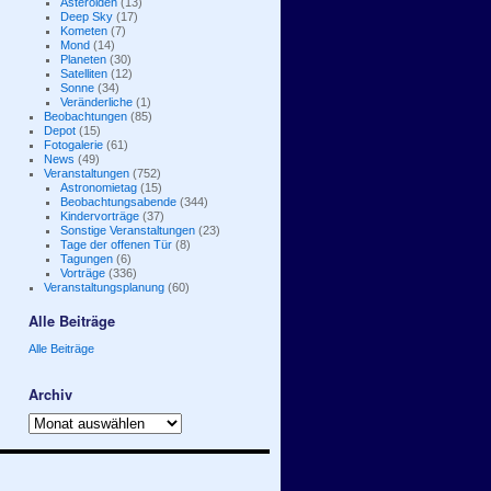
Asteroiden
(13)
Deep Sky
(17)
Kometen
(7)
Mond
(14)
Planeten
(30)
Satelliten
(12)
Sonne
(34)
Veränderliche
(1)
Beobachtungen
(85)
Depot
(15)
Fotogalerie
(61)
News
(49)
Veranstaltungen
(752)
Astronomietag
(15)
Beobachtungsabende
(344)
Kindervorträge
(37)
Sonstige Veranstaltungen
(23)
Tage der offenen Tür
(8)
Tagungen
(6)
Vorträge
(336)
Veranstaltungsplanung
(60)
Alle Beiträge
Alle Beiträge
Archiv
Archiv