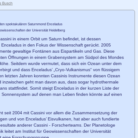
s Busch
 den spektakulären Saturnmond Enceladus
Geowissenschaften der Universität Heidelberg
ssini in einem Orbit um Saturn befindet, ist dessen
Enceladus in den Fokus der Wissenschaft gerückt. 2005
umente gewaltige Fontänen aus Eispartikeln und Gas. Diese
mten Öffnungen in einem Grabensystem am Südpol des Mondes
 Höhe. Seitdem wurde vermutet, dass sich ein Ozean unter dem
erbirgt und dass Enceladus’ „Cryo-Vulkanismus“ von flüssigem
den letzten Jahren konnten Cassinis Instrumente diesen Ozean
d inzwischen geht man davon aus, dass sogar hydrothermale
ns stattfindet. Somit steigt Enceladus in der kurzen Liste der
 Sonnensystem auf denen man Leben finden könnte auf einen
cht seit 2004 mit Cassini vor allem die Zusammensetzung der
ingen und von Enceladus’ Eisvulkanen, hat aber auch fundierte
Resultate anderer Cassini - Forscherteams. Der Planetologe
k leitet am Institut für Geowissenschaften der Universität
nt eine Forschungsgruppe.