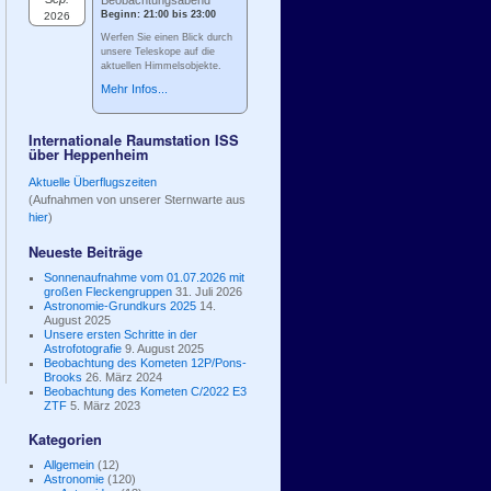
Beobachtungsabend
Beginn: 21:00 bis 23:00
2026
Werfen Sie einen Blick durch
unsere Teleskope auf die
aktuellen Himmelsobjekte.
Mehr Infos...
Internationale Raumstation ISS
über Heppenheim
Aktuelle Überflugszeiten
(Aufnahmen von unserer Sternwarte aus
hier
)
Neueste Beiträge
Sonnenaufnahme vom 01.07.2026 mit
großen Fleckengruppen
31. Juli 2026
Astronomie-Grundkurs 2025
14.
August 2025
Unsere ersten Schritte in der
Astrofotografie
9. August 2025
Beobachtung des Kometen 12P/Pons-
Brooks
26. März 2024
Beobachtung des Kometen C/2022 E3
ZTF
5. März 2023
Kategorien
Allgemein
(12)
Astronomie
(120)