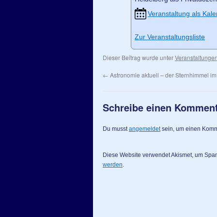
Veranstaltung als Kale
Zur Veranstaltungsliste
Dieser Beitrag wurde unter
Veranstaltunge
←
Astronomie aktuell – der Sternhimmel 
Schreibe einen Kommen
Du musst
angemeldet
sein, um einen Kom
Diese Website verwendet Akismet, um Spa
werden
.