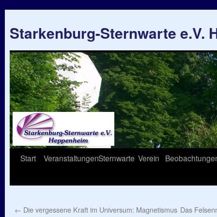
Starkenburg-Sternwarte e.V.
Springe
Start
Veranstaltungen
Sternwarte
Verein
Beobachtunge
zum
Inhalt
←
Die vergessene Kraft im Universum: Magnetismus
Das Felsen