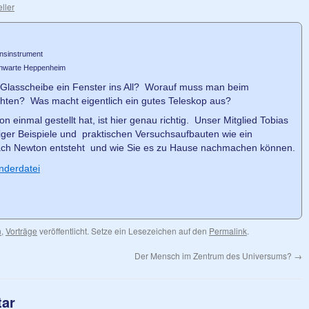
eller
nsinstrument
rnwarte Heppenheim
 Glasscheibe ein Fenster ins All? Worauf muss man beim
hten? Was macht eigentlich ein gutes Teleskop aus?
 einmal gestellt hat, ist hier genau richtig. Unser Mitglied Tobias
iger Beispiele und praktischen Versuchsaufbauten wie ein
nach Newton entsteht und wie Sie es zu Hause nachmachen können.
nderdatei
n
,
Vorträge
veröffentlicht. Setze ein Lesezeichen auf den
Permalink
.
Der Mensch im Zentrum des Universums?
→
tar