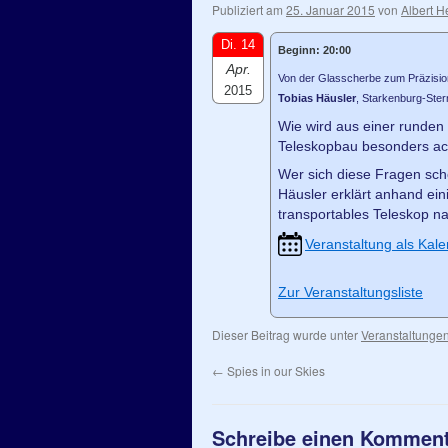
Publiziert am
25. Januar 2015
von
Albert H
Di. 14
Beginn: 20:00
Apr.
Von der Glasscherbe zum Präzisio
2015
Tobias Häusler
, Starkenburg-Ste
Wie wird aus einer runden
Teleskopbau besonders ac
Wer sich diese Fragen schon
Häusler erklärt anhand ein
transportables Teleskop 
Veranstaltung als Kale
Zur Veranstaltungsliste
Dieser Beitrag wurde unter
Veranstaltunge
←
Spies in our Skies
Schreibe einen Kommen