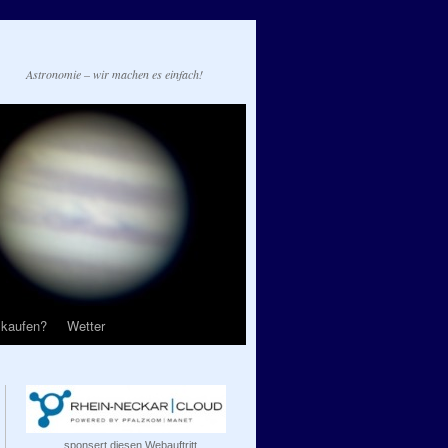
Astronomie – wir machen es einfach!
 kaufen?
Wetter
...sponsert diesen Webauftritt