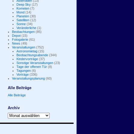
Asteroiden
(13)
Deep Sky
(17)
Kometen
(7)
Mond
(14)
Planeten
(30)
Satelliten
(12)
Sonne
(34)
Veränderliche
(1)
Beobachtungen
(85)
Depot
(15)
Fotogalerie
(61)
News
(49)
Veranstaltungen
(752)
Astronomietag
(15)
Beobachtungsabende
(344)
Kindervorträge
(37)
Sonstige Veranstaltungen
(23)
Tage der offenen Tür
(8)
Tagungen
(6)
Vorträge
(336)
Veranstaltungsplanung
(60)
Alle Beiträge
Alle Beiträge
Archiv
Archiv