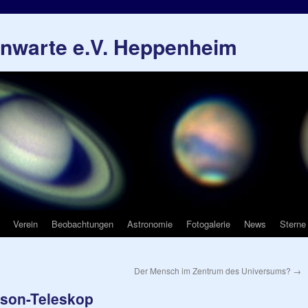
rnwarte e.V. Heppenheim
Verein
Beobachtungen
Astronomie
Fotogalerie
News
Sterne
Der Mensch im Zentrum des Universums?
→
bson-Teleskop