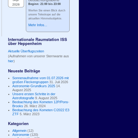
Beobachtungsabend
Beginn: 21:00 bis 23:00
2026
Werfen Sie einen Blick durch
unsere Teleskope auf die
aktuellen Himmelsobjekte.
Mehr Infos...
Internationale Raumstation ISS
über Heppenheim
Aktuelle Überflugszeiten
(Aufnahmen von unserer Sternwarte aus
hier
)
Neueste Beiträge
Sonnenaufnahme vom 01.07.2026 mit
großen Fleckengruppen
31. Juli 2026
Astronomie-Grundkurs 2025
14.
August 2025
Unsere ersten Schritte in der
Astrofotografie
9. August 2025
Beobachtung des Kometen 12P/Pons-
Brooks
26. März 2024
Beobachtung des Kometen C/2022 E3
ZTF
5. März 2023
Kategorien
Allgemein
(12)
Astronomie
(120)