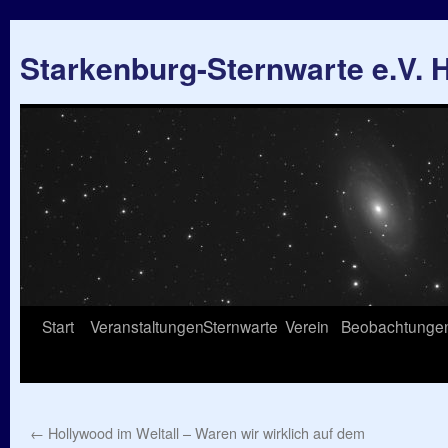
Starkenburg-Sternwarte e.V.
Springe
Start
Veranstaltungen
Sternwarte
Verein
Beobachtunge
zum
Inhalt
←
Hollywood im Weltall – Waren wir wirklich auf dem