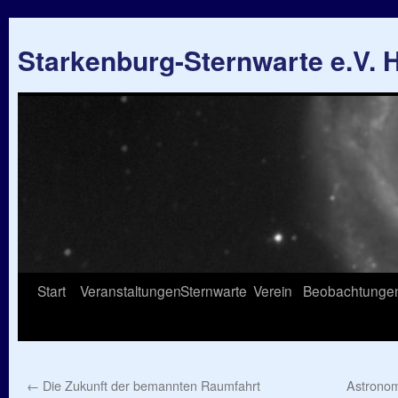
Starkenburg-Sternwarte e.V.
Springe
Start
Veranstaltungen
Sternwarte
Verein
Beobachtunge
zum
Inhalt
←
Die Zukunft der bemannten Raumfahrt
Astronom