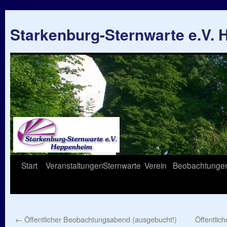
Starkenburg-Sternwarte e.V.
Springe
Start
Veranstaltungen
Sternwarte
Verein
Beobachtunge
zum
Inhalt
←
Öffentlicher Beobachtungsabend (ausgebucht!)
Öffentlic