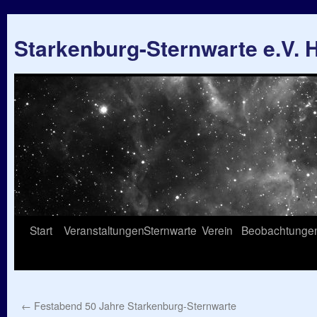
Starkenburg-Sternwarte e.V.
Springe
Start
Veranstaltungen
Sternwarte
Verein
Beobachtunge
zum
Inhalt
←
Festabend 50 Jahre Starkenburg-Sternwarte