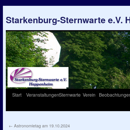
Starkenburg-Sternwarte e.V.
Springe
Start
Veranstaltungen
Sternwarte
Verein
Beobachtunge
zum
Inhalt
←
Astronomietag am 19.10.2024