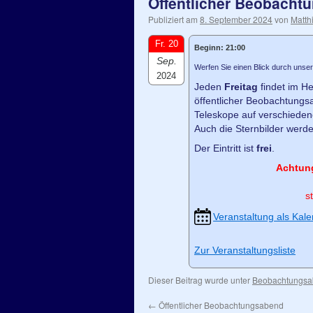
Öffentlicher Beobacht
Publiziert am
8. September 2024
von
Matth
Fr. 20
Beginn: 21:00
Sep.
Werfen Sie einen Blick durch unser
2024
Jeden
Freitag
findet im He
öffentlicher Beobachtungsa
Teleskope auf verschiede
Auch die Sternbilder werde
Der Eintritt ist
frei
.
Achtun
s
Veranstaltung als Kale
Zur Veranstaltungsliste
Dieser Beitrag wurde unter
Beobachtungs
←
Öffentlicher Beobachtungsabend