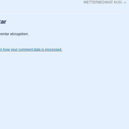
WETTERBEDINGT AUS!
→
tar
mentar abzugeben.
n how your comment data is processed.