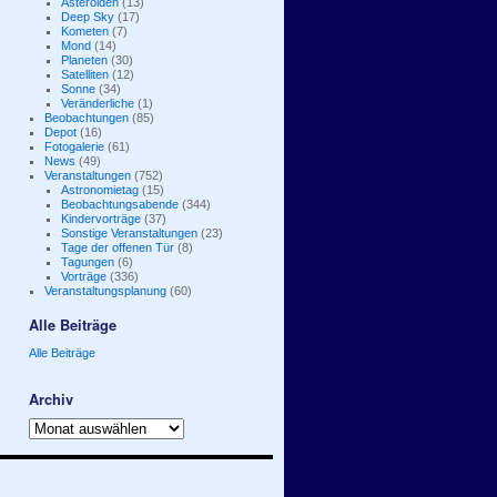
Asteroiden
(13)
Deep Sky
(17)
Kometen
(7)
Mond
(14)
Planeten
(30)
Satelliten
(12)
Sonne
(34)
Veränderliche
(1)
Beobachtungen
(85)
Depot
(16)
Fotogalerie
(61)
News
(49)
Veranstaltungen
(752)
Astronomietag
(15)
Beobachtungsabende
(344)
Kindervorträge
(37)
Sonstige Veranstaltungen
(23)
Tage der offenen Tür
(8)
Tagungen
(6)
Vorträge
(336)
Veranstaltungsplanung
(60)
Alle Beiträge
Alle Beiträge
Archiv
Archiv