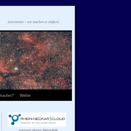
Astronomie – wir machen es einfach!
 kaufen?
Wetter
...sponsert diesen Webauftritt