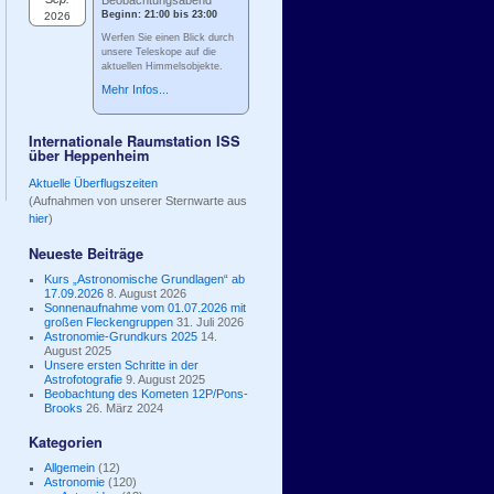
Beobachtungsabend
Beginn: 21:00 bis 23:00
2026
Werfen Sie einen Blick durch
unsere Teleskope auf die
aktuellen Himmelsobjekte.
Mehr Infos...
Internationale Raumstation ISS
über Heppenheim
Aktuelle Überflugszeiten
(Aufnahmen von unserer Sternwarte aus
hier
)
Neueste Beiträge
Kurs „Astronomische Grundlagen“ ab
17.09.2026
8. August 2026
Sonnenaufnahme vom 01.07.2026 mit
großen Fleckengruppen
31. Juli 2026
Astronomie-Grundkurs 2025
14.
August 2025
Unsere ersten Schritte in der
Astrofotografie
9. August 2025
Beobachtung des Kometen 12P/Pons-
Brooks
26. März 2024
Kategorien
Allgemein
(12)
Astronomie
(120)