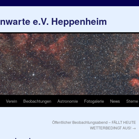
rnwarte e.V. Heppenheim
Verein
Beobachtungen
Astronomie
Fotogalerie
News
Sterne
Öffentlicher Beobachtungsabend – FÄLLT HEUTE
WETTERBEDINGT AUS!
→