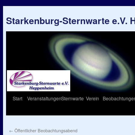
Starkenburg-Sternwarte e.V.
Springe
Start
Veranstaltungen
Sternwarte
Verein
Beobachtunge
zum
Inhalt
←
Öffentlicher Beobachtungsabend