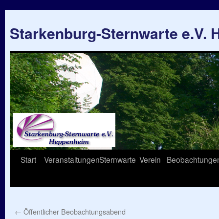
Starkenburg-Sternwarte e.V.
Springe
Start
Veranstaltungen
Sternwarte
Verein
Beobachtunge
zum
Inhalt
←
Öffentlicher Beobachtungsabend