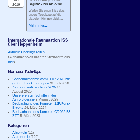
Beobachtungsabend
Beginn: 21:00 bis 23:00
2026
Werfen Sie einen Blick durch
unsere Teleskope auf die
aktuellen Himmelsobjekte.
Mehr Infos...
Internationale Raumstation ISS
über Heppenheim
Aktuelle Überflugszeiten
(Aufnahmen von unserer Sternwarte aus
hier
)
Neueste Beiträge
Sonnenaufnahme vom 01.07.2026 mit
großen Fleckengruppen
31. Juli 2026
Astronomie-Grundkurs 2025
14.
August 2025
Unsere ersten Schritte in der
Astrofotografie
9. August 2025
Beobachtung des Kometen 12P/Pons-
Brooks
26. März 2024
Beobachtung des Kometen C/2022 E3
ZTF
5. März 2023
Kategorien
Allgemein
(12)
Astronomie
(120)