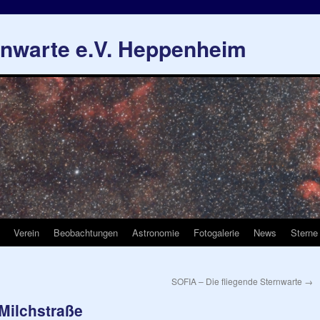
rnwarte e.V. Heppenheim
Verein
Beobachtungen
Astronomie
Fotogalerie
News
Sterne
SOFIA – Die fliegende Sternwarte
→
Milchstraße