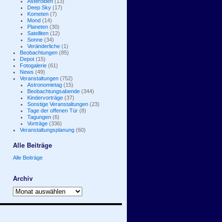
Asteroiden
(13)
Deep Sky
(17)
Kometen
(7)
Mond
(14)
Planeten
(30)
Satelliten
(12)
Sonne
(34)
Veränderliche
(1)
Beobachtungen
(85)
Depot
(15)
Fotogalerie
(61)
News
(49)
Veranstaltungen
(752)
Astronomietag
(15)
Beobachtungsabende
(344)
Kindervorträge
(37)
Sonstige Veranstaltungen
(23)
Tage der offenen Tür
(8)
Tagungen
(6)
Vorträge
(336)
Veranstaltungsplanung
(60)
Alle Beiträge
Alle Beiträge
Archiv
Archiv