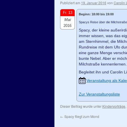
Publiziert am
19. Januar 2016
von
Carolin 
Fr. 13
Beginn: 18:00 bis 19:00
Mai
Spacys Reise über die Milchstraße
2016
Spacy, der kleine außerird
immer wissen, was das eige
am Sternhimmel, die Milch
Rundreise mit dem Ufo dur
eine ganze Menge verschie
bunte Nebel. Aber er möc
Milchstraße kennenlernen.
Begleitet ihn und Carolin L
Veranstaltung als Kale
Zur Veranstaltungsliste
Dieser Beitrag wurde unter
Kindervorträge
,
←
Spacy fliegt zum Mond