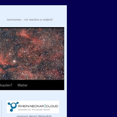
Astronomie – wir machen es einfach!
 kaufen?
Wetter
...sponsert diesen Webauftritt