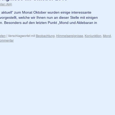
ller (AH)
e aktuell“ zum Monat Oktober wurden einige interessante
rgestellt, welche wir Ihnen nun an dieser Stelle mit einigen
. Besonders auf den letzten Punkt „Mond und Aldebaran in
eten
|
Verschlagwortet mit
Beobachtung
,
Himmelsereignisse
,
Konjunktion
,
Mond
,
Kommentar