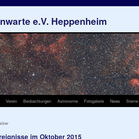
rnwarte e.V. Heppenheim
Verein
Beobachtungen
Astronomie
Fotogalerie
News
Sterne
isse
reignisse im Oktober 2015