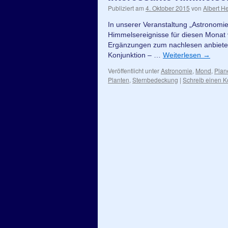
Publiziert am
4. Oktober 2015
von
Albert He
In unserer Veranstaltung „Astronomi
Himmelsereignisse für diesen Monat vo
Ergänzungen zum nachlesen anbieten
Konjunktion – …
Weiterlesen
→
Veröffentlicht unter
Astronomie
,
Mond
,
Plan
Planten
,
Sternbedeckung
|
Schreib einen 