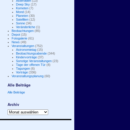
Asteroiden
(13)
Deep Sky
(17)
Kometen
(7)
Mond
(14)
Planeten
(30)
Satelliten
(12)
Sonne
(34)
Veränderliche
(1)
Beobachtungen
(85)
Depot
(15)
Fotogalerie
(61)
News
(49)
Veranstaltungen
(752)
Astronomietag
(15)
Beobachtungsabende
(344)
Kindervorträge
(37)
Sonstige Veranstaltungen
(23)
Tage der offenen Tür
(8)
Tagungen
(6)
Vorträge
(336)
Veranstaltungsplanung
(60)
Alle Beiträge
Alle Beiträge
Archiv
Archiv