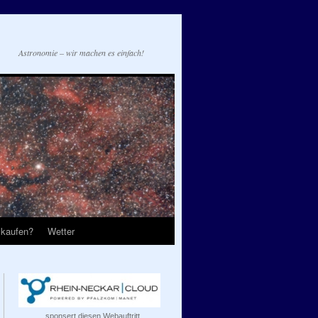
Astronomie – wir machen es einfach!
 kaufen?
Wetter
...sponsert diesen Webauftritt