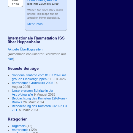
Beobachtungsabend
Beginn: 21:00 bis 23:00
2026
Werfen Sie einen Blick durch
unsere Teleskope auf die
aktuellen Himmelsobjekte.
Mehr Infos...
Internationale Raumstation ISS
über Heppenheim
Aktuelle Überflugszeiten
(Aufnahmen von unserer Sternwarte aus
hier
)
Neueste Beiträge
Sonnenaufnahme vom 01.07.2026 mit
großen Fleckengruppen
31. Juli 2026
Astronomie-Grundkurs 2025
14.
August 2025
Unsere ersten Schritte in der
Astrofotografie
9. August 2025
Beobachtung des Kometen 12P/Pons-
Brooks
26. März 2024
Beobachtung des Kometen C/2022 E3
ZTF
5. März 2023
Kategorien
Allgemein
(12)
Astronomie
(120)